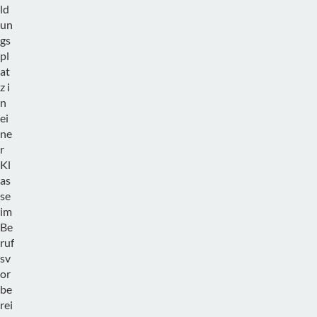
ld
un
gs
pl
at
z i
n
ei
ne
r
Kl
as
se
im
Be
ruf
sv
or
be
rei