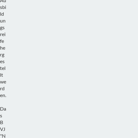
Au
sbi
ld
un
gs
rei
fe
he
rg
es
tel
lt
we
rd
en.
Da
s
B
VJ
"N