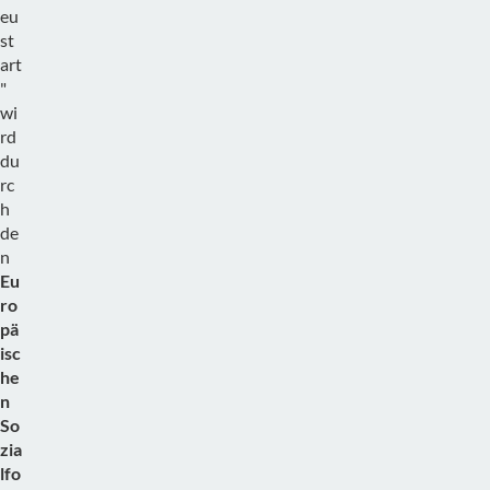
eu
st
art
"
wi
rd
du
rc
h
de
n
Eu
ro
pä
isc
he
n
So
zia
lfo