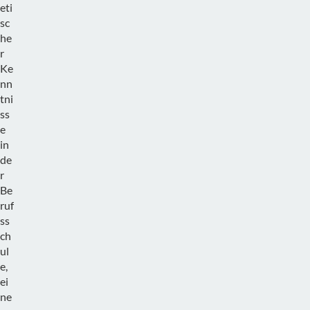
eti
sc
he
r
Ke
nn
tni
ss
e
in
de
r
Be
ruf
ss
ch
ul
e,
ei
ne