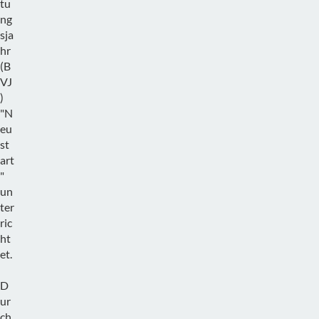
tu
ng
sja
hr
(B
VJ
)
"N
eu
st
art
"
un
ter
ric
ht
et.
D
ur
ch