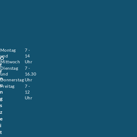
e
H
o
y
e
r
.
Montag
7 -
und
14
Ö
Mittwoch
Uhr
f
Dienstag
7 -
f
und
16.30
n
Donnerstag
Uhr
u
Freitag
7 -
n
12
Uhr
g
s
z
e
i
t