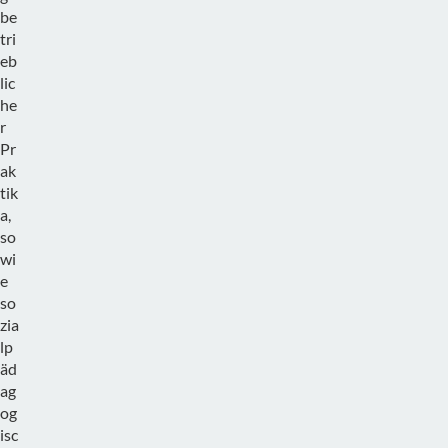
be
tri
eb
lic
he
r
Pr
ak
tik
a,
so
wi
e
so
zia
lp
äd
ag
og
isc