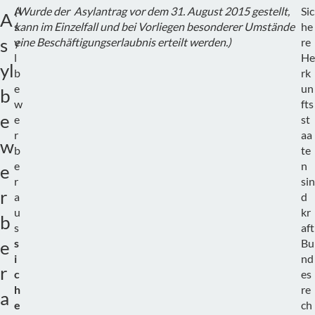
A
(Wurde der Asylantrag vor dem 31.
August 2015 gestellt,
Sic
A
s
kann im Einzelfall und bei Vorliegen besonderer Umstände
he
s
y
eine Beschäftigungserlaubnis erteilt werden.)
re
l
He
yl
b
rk
e
un
b
w
fts
e
e
st
r
aa
w
b
te
e
n
e
r
sin
r
a
d
u
kr
b
s
aft
s
Bu
e
i
nd
r
c
es
h
re
a
e
ch