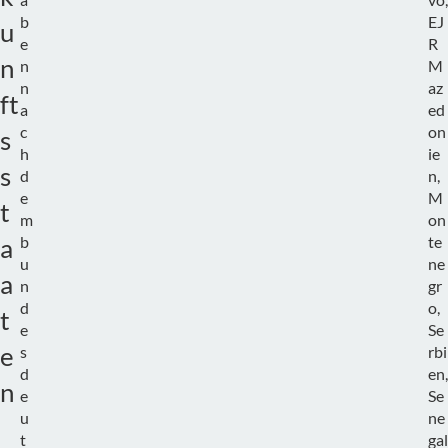
b
EJ
u
e
R
n
n
M
n
az
ft
a
ed
c
on
s
h
ie
s
d
n,
e
M
t
m
on
b
te
a
u
ne
a
n
gr
d
o,
t
e
Se
e
s
rbi
d
en,
n
e
Se
u
ne
t
gal