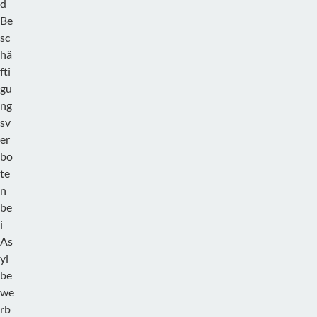
d
Be
sc
hä
fti
gu
ng
sv
er
bo
te
n
be
i
As
yl
be
we
rb