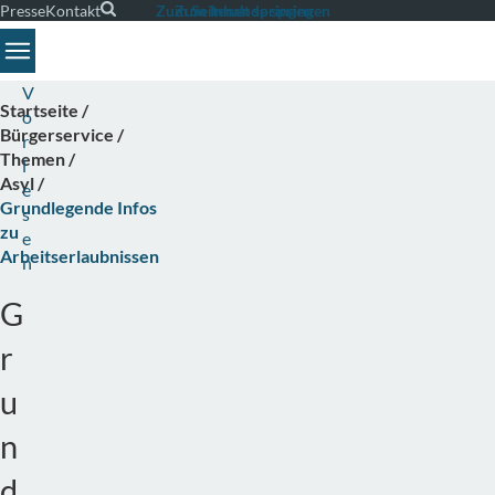
Presse
Kontakt
Suche
Zum Seitenende springen
Zum Inhalt springen
Toggle navigation
V
Startseite
o
Bürgerservice
r
Themen
l
Asyl
e
Grundlegende Infos
s
zu
e
Arbeitserlaubnissen
n
G
r
u
n
d