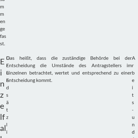
m
m
en
ge
fas
st.
G
Das heißt, dass die zuständige Behörde bei der
A
E
r
Entscheidung die Umstände des Antragstellers im
r
i
u
Einzelnen betrachtet, wertet und entsprechend zu einer
b
n
Entscheidung kommt.
e
n
d
i
z
s
t
ä
s
e
t
-
lf
z
u
l
n
al
i
d