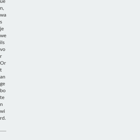
ue
n,
wa
s
je
we
ils
vo
r
Or
t
an
ge
bo
te
n
wi
rd.