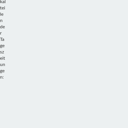
kal
tei
le
n
de
r
Ta
ge
sz
eit
un
ge
n:
F
r
e
i
s