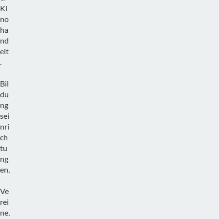
Ki
no
ha
nd
elt
.
Bil
du
ng
sei
nri
ch
tu
ng
en,
Ve
rei
ne,