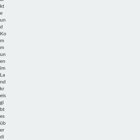
kt
e
un
d
Ko
m
m
un
en
im
La
nd
kr
eis
gi
bt
es
üb
er
di