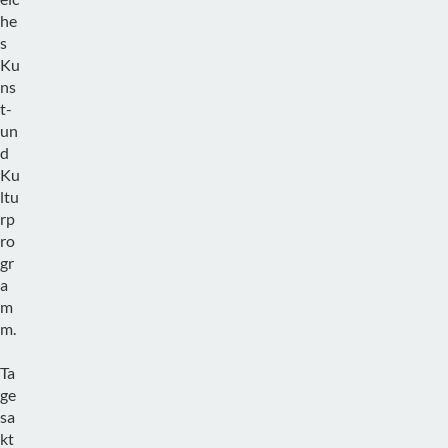
he
s
Ku
ns
t-
un
d
Ku
ltu
rp
ro
gr
a
m
m.
Ta
ge
sa
kt