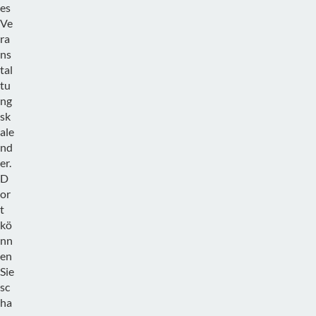
es
Ve
ra
ns
tal
tu
ng
sk
ale
nd
er.
D
or
t
kö
nn
en
Sie
sc
ha