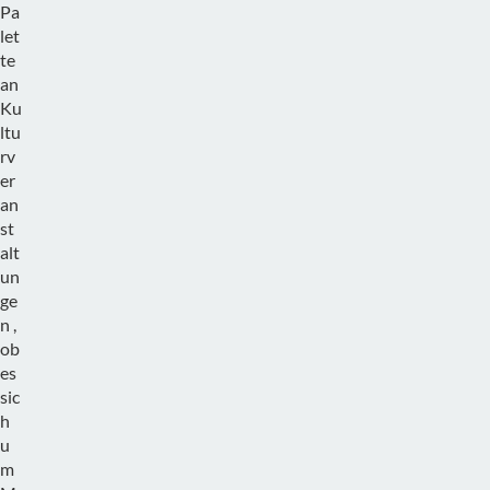
Pa
let
te
an
Ku
ltu
rv
er
an
st
alt
un
ge
n ,
ob
es
sic
h
u
m