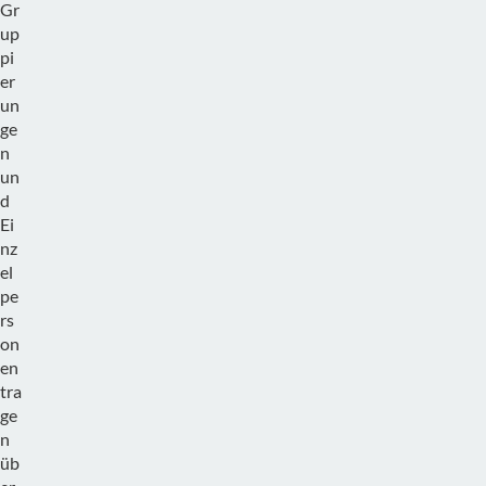
Gr
up
pi
er
un
ge
n
un
d
Ei
nz
el
pe
rs
on
en
tra
ge
n
üb