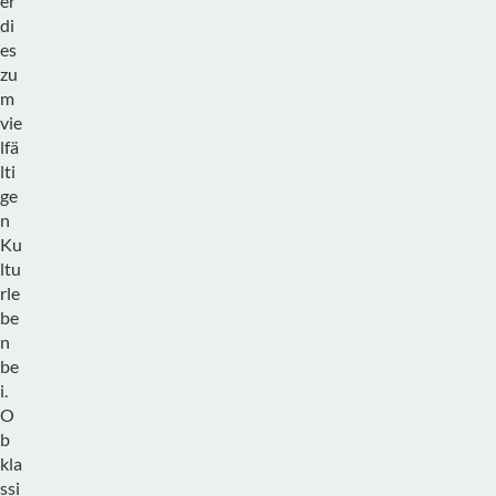
er
di
es
zu
m
vie
lfä
lti
ge
n
Ku
ltu
rle
be
n
be
i.
O
b
kla
ssi