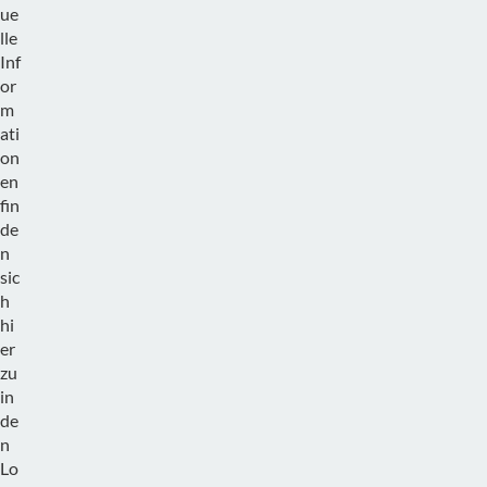
ue
lle
Inf
or
m
ati
on
en
fin
de
n
sic
h
hi
er
zu
in
de
n
Lo