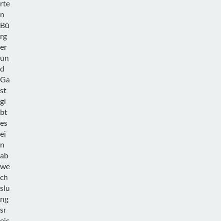
rte
n
Bü
rg
er
un
d
Ga
st
gi
bt
es
ei
n
ab
we
ch
slu
ng
sr
eic