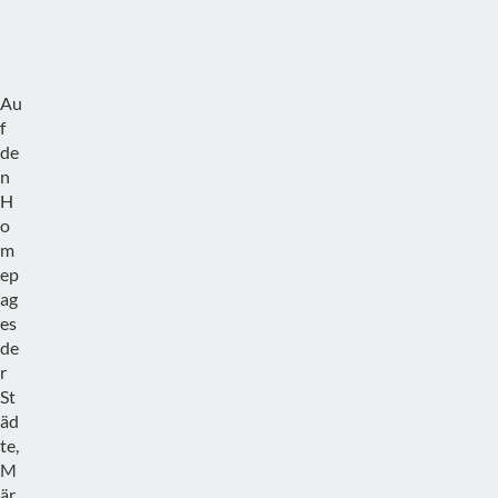
n
g
Au
f
de
n
H
o
m
ep
ag
es
de
r
St
äd
te,
M
är