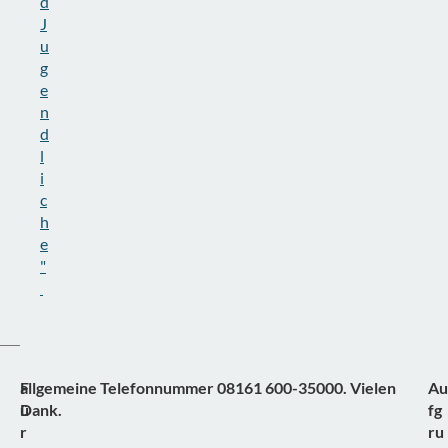
d
J
u
g
e
n
d
l
i
c
h
e
"
F
allgemeine Telefonnummer 08161 600-35000. Vielen
Au
ü
Dank.
fg
r
ru