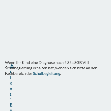
Wenn Ihr Kind eine Diagnose nach § 35a SGB VIII
Schulbegleitung erhalten hat, wenden sich bitte an den
F
Fachbereich der
Schulbegleitung
.
l
y
e
r
"
B
e