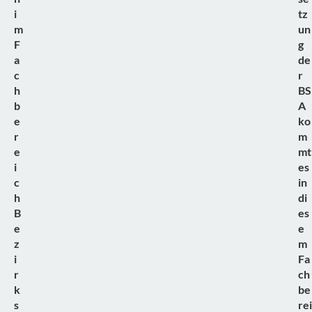
i
tz
m
un
F
g
a
de
c
r
h
BS
b
A
e
ko
r
m
e
mt
i
es
c
in
h
di
B
es
e
e
z
m
i
Fa
r
ch
k
be
s
rei