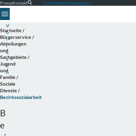
Presse
Kontakt
Suche
Zum Seitenende springen
Zum Inhalt springen
Toggle navigation
V
Startseite
o
Bürgerservice
r
Abteilungen
l
und
e
Sachgebiete
s
Jugend
e
und
n
Familie
Soziale
Dienste
Bezirkssozialarbeit
B
e