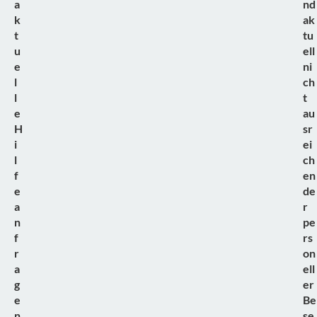
a
nd
k
ak
t
tu
u
ell
e
ni
l
ch
l
t
e
au
H
sr
i
ei
l
ch
f
en
e
de
a
r
n
pe
f
rs
r
on
a
ell
g
er
e
Be
n
se