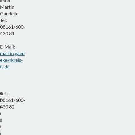
leiter
Martin
Gaedeke
Tel:
08161/600-
430 81
E-Mail:
martin.gaed
eke@kreis-
fs.de
C
Tel.:
h
08161/600-
r
430 82
i
s
t
i