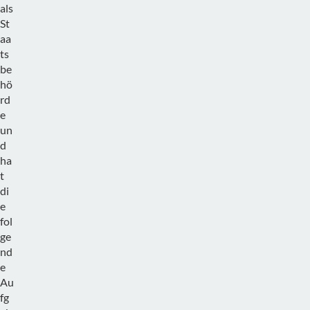
als
St
aa
ts
be
hö
rd
e
un
d
ha
t
di
e
fol
ge
nd
e
Au
fg