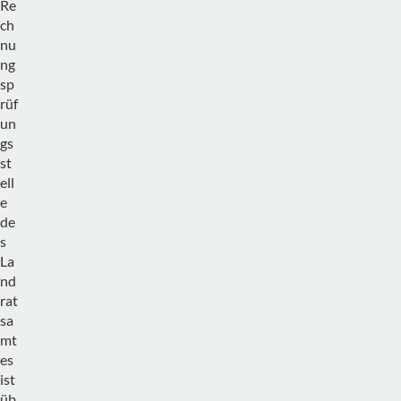
Re
ch
nu
ng
sp
rüf
un
gs
st
ell
e
de
s
La
nd
rat
sa
mt
es
ist
üb