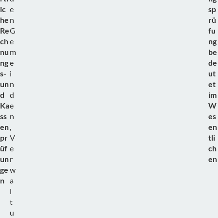
ic
e
sp
he
n
rü
Re
G
fu
ch
e
ng
nu
m
be
ng
e
de
s-
i
ut
un
n
et
d
d
im
Ka
e
W
ss
n
es
en
,
en
pr
V
tli
üf
e
ch
un
r
en
ge
w
n
a
l
t
u