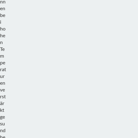
nn
en
be
i
ho
he
n
Te
m
pe
rat
ur
en
ve
rst
är
kt
ge
su
nd
he