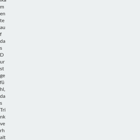
m
en
te
au
f
da
s
D
ur
st
ge
fü
hl,
da
s
Tri
nk
ve
rh
alt