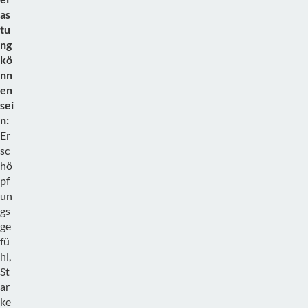
as
tu
ng
kö
nn
en
sei
n:
Er
sc
hö
pf
un
gs
ge
fü
hl,
St
ar
ke