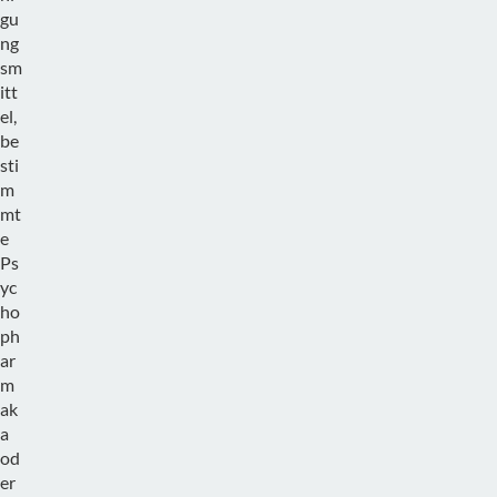
gu
ng
sm
itt
el,
be
sti
m
mt
e
Ps
yc
ho
ph
ar
m
ak
a
od
er