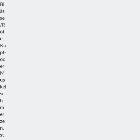
Bl
äs
se
/R
öt
e,
Ko
pf-
od
er
M
us
kel
sc
h
m
er
ze
n,
st