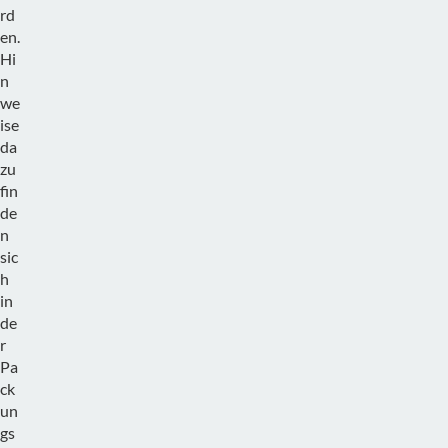
rd
en.
Hi
n
we
ise
da
zu
fin
de
n
sic
h
in
de
r
Pa
ck
un
gs