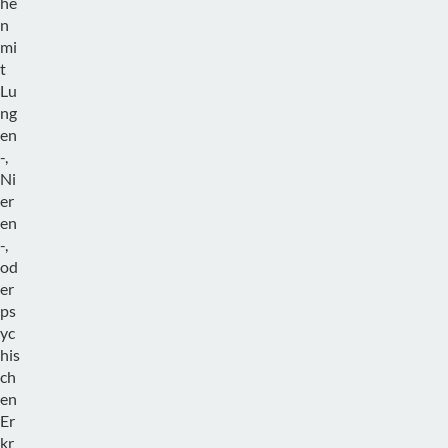
he
n
mi
t
Lu
ng
en
-,
Ni
er
en
-,
od
er
ps
yc
his
ch
en
Er
kr