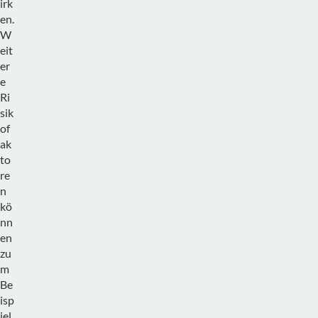
irk
en.
W
eit
er
e
Ri
sik
of
ak
to
re
n
kö
nn
en
zu
m
Be
isp
iel