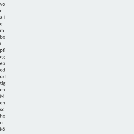
vo
r
all
e
m
be
i
pfl
eg
eb
ed
ürf
tig
en
M
en
sc
he
n
kö