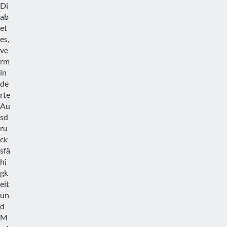
Di
ab
et
es,
ve
rm
in
de
rte
Au
sd
ru
ck
sfä
hi
gk
eit
un
d
M