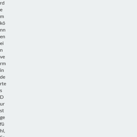
rd
e
m
kö
nn
en
ei
n
ve
rm
in
de
rte
s
D
ur
st
ge
fü
hl,