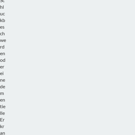
Sc
hl
uc
kb
es
ch
we
rd
en
od
er
ei
ne
de
m
en
tie
lle
Er
kr
an