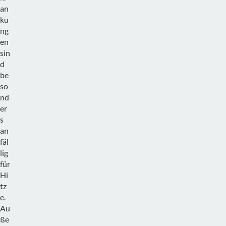
an
ku
ng
en
sin
d
be
so
nd
er
s
an
fäl
lig
für
Hi
tz
e.
Au
ße