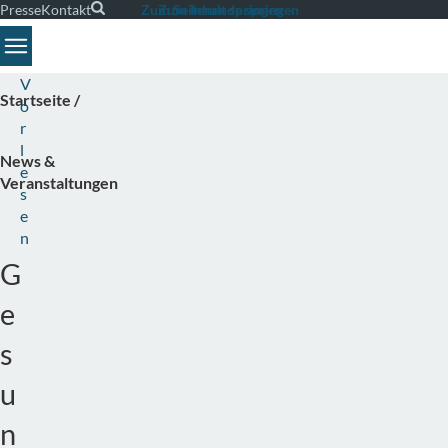
Presse
Kontakt
Suche
Zum Seitenende springen
Zum Inhalt springen
Toggle navigation
V
Startseite
o
r
l
News &
e
Veranstaltungen
s
e
n
G
e
s
u
n