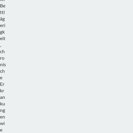
Be
ttl
äg
eri
gk
eit
,
ch
ro
nis
ch
e
Er
kr
an
ku
ng
en
wi
e