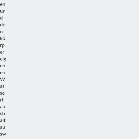
en
un
d
de
n
kö
rp
er
eig
en
en
W
as
se
rh
au
sh
alt
au
sw