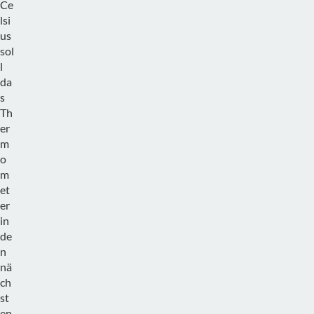
Ce
lsi
us
sol
l
da
s
Th
er
m
o
m
et
er
in
de
n
nä
ch
st
en