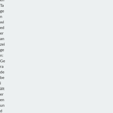
Ta
ge
n
wi
ed
er
an
zei
ge
n:
Ge
ra
de
be
i
ält
er
en
un
d