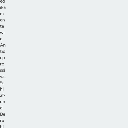
ed
ika
m
en
te
wi
e
An
tid
ep
re
ssi
va,
Sc
hl
af-
un
d
Be
ru
hi