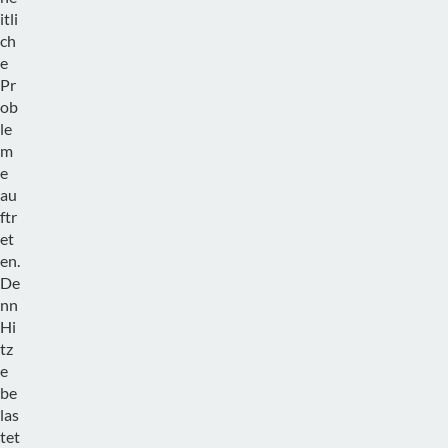
itli
ch
e
Pr
ob
le
m
e
au
ftr
et
en.
De
nn
Hi
tz
e
be
las
tet