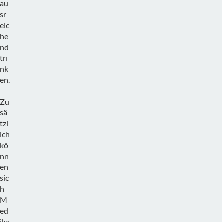
au
sr
eic
he
nd
tri
nk
en.
Zu
sä
tzl
ich
kö
nn
en
sic
h
M
ed
ika