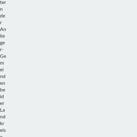
ter
n
de
r
An
lie
ge
r-
Ge
m
ei
nd
en
be
id
er
La
nd
kr
eis
e,