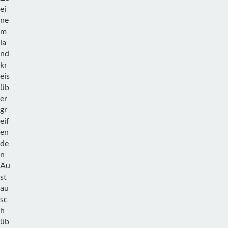
ei
ne
m
la
nd
kr
eis
üb
er
gr
eif
en
de
n
Au
st
au
sc
h
üb