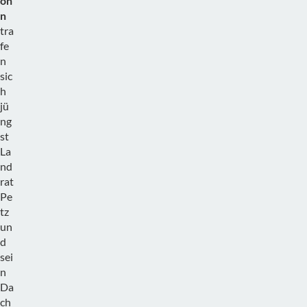
on
n
tra
fe
n
sic
h
jü
ng
st
La
nd
rat
Pe
tz
un
d
sei
n
Da
ch