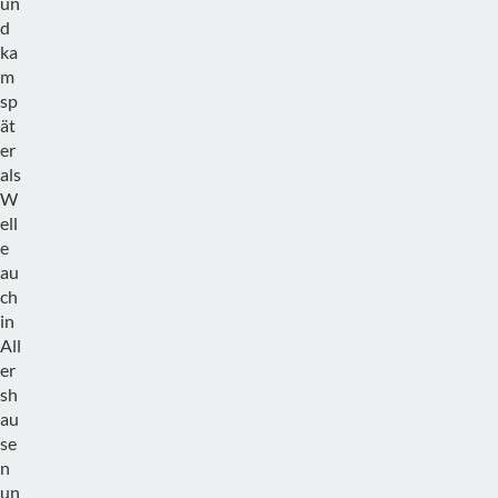
un
d
ka
m
sp
ät
er
als
W
ell
e
au
ch
in
All
er
sh
au
se
n
un