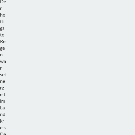
De
r
he
fti
gs
te
Re
ge
n
wa
r
sei
ne
rz
eit
im
La
nd
kr
eis
Da