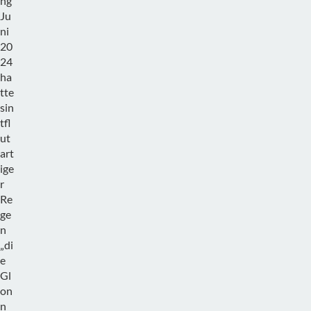
ng
Ju
ni
20
24
ha
tte
sin
tfl
ut
art
ige
r
Re
ge
n
„di
e
Gl
on
n