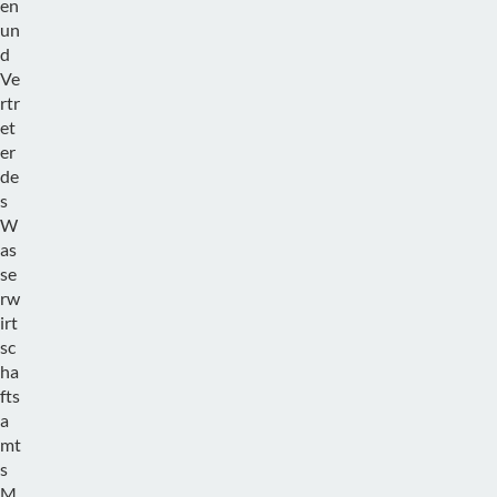
en
un
d
Ve
rtr
et
er
de
s
W
as
se
rw
irt
sc
ha
fts
a
mt
s
M