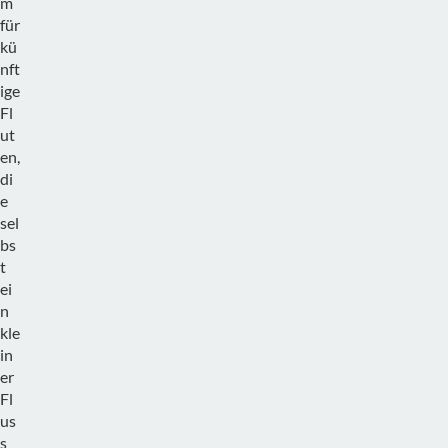
m
für
kü
nft
ige
Fl
ut
en,
di
e
sel
bs
t
ei
n
kle
in
er
Fl
us
s