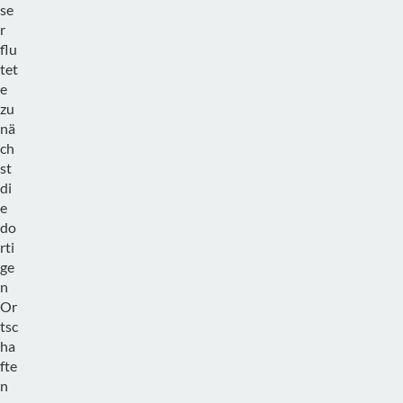
se
r
flu
tet
e
zu
nä
ch
st
di
e
do
rti
ge
n
Or
tsc
ha
fte
n