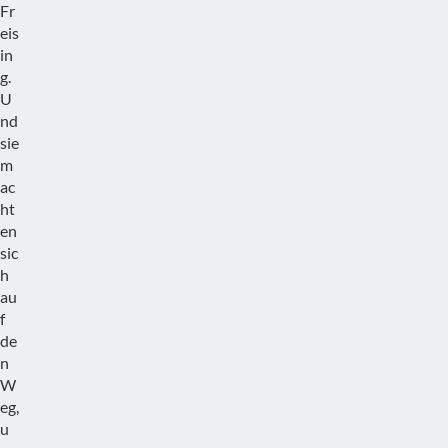
Fr
eis
in
g.
U
nd
sie
m
ac
ht
en
sic
h
au
f
de
n
W
eg,
u