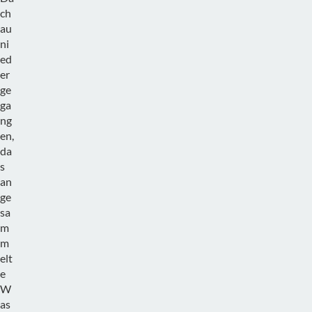
ch
au
ni
ed
er
ge
ga
ng
en,
da
s
an
ge
sa
m
m
elt
e
W
as