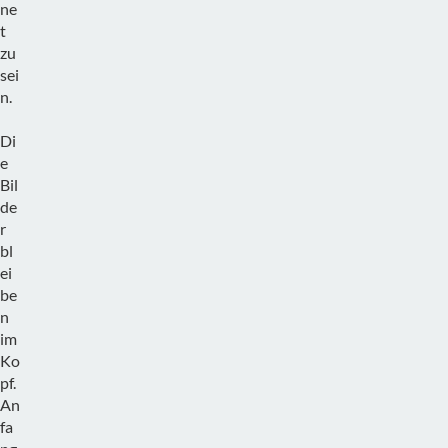
ne
t
zu
sei
n.
Di
e
Bil
de
r
bl
ei
be
n
im
Ko
pf.
An
fa