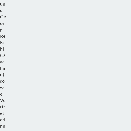
un
d
Ge
or
g
Re
isc
hl
(D
ac
ha
u)
so
wi
e
Ve
rtr
et
eri
nn