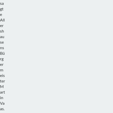
sa
gt
e
All
er
sh
au
se
ns
Bü
rg
er
m
eis
ter
M
art
in
Va
as.