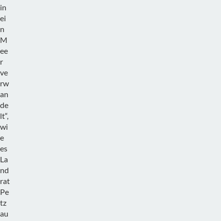
in
ei
n
M
ee
r
ve
rw
an
de
lt“,
wi
e
es
La
nd
rat
Pe
tz
au