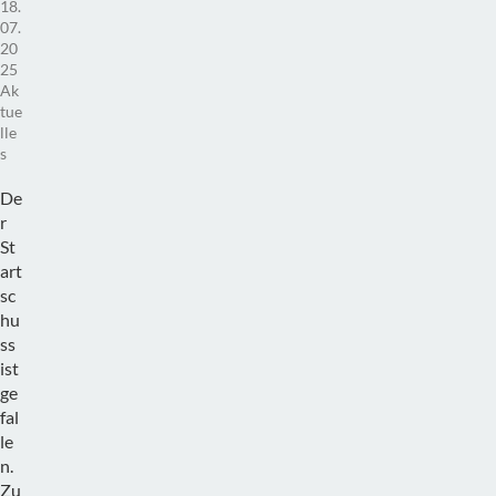
18.
07.
20
25
Ak
tue
lle
s
De
r
St
art
sc
hu
ss
ist
ge
fal
le
n.
Zu