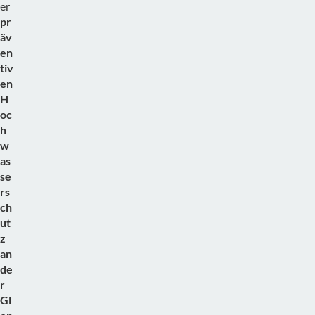
er
pr
äv
en
tiv
en
H
oc
h
w
as
se
rs
ch
ut
z
an
de
r
Gl