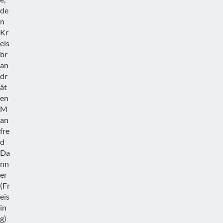
de
n
Kr
eis
br
an
dr
ät
en
M
an
fre
d
Da
nn
er
(Fr
eis
in
g)