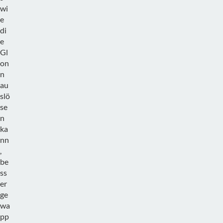
wi
e
di
e
Gl
on
n
au
slö
se
n
ka
nn
,
be
ss
er
ge
wa
pp