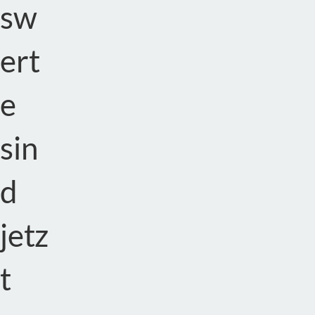
sw
ert
e
sin
d
jetz
t