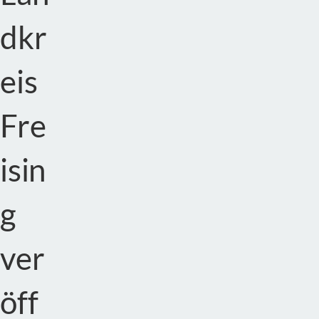
dkr
eis
Fre
isin
g
ver
öff