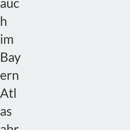
auc
h
im
Bay
ern
Atl
as
abr