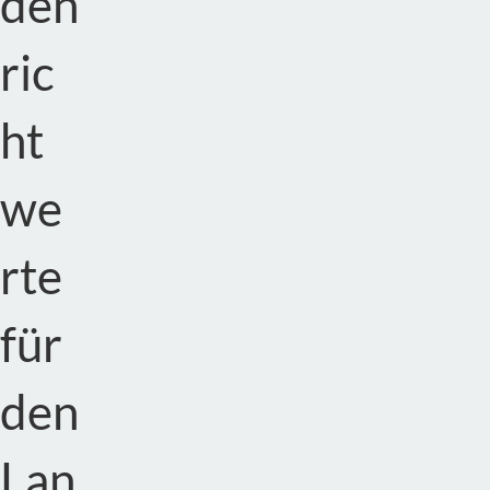
den
ric
ht
we
rte
für
den
Lan