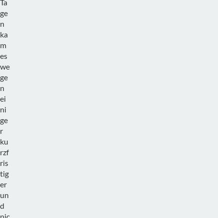
Ta
ge
n
ka
m
es
we
ge
n
ei
ni
ge
r
ku
rzf
ris
tig
er
un
d
nic