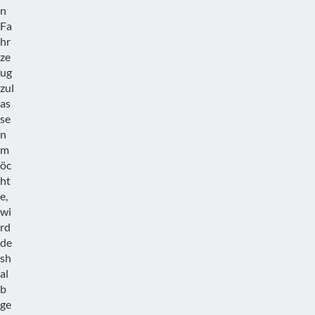
n
Fa
hr
ze
ug
zul
as
se
n
m
öc
ht
e,
wi
rd
de
sh
al
b
ge