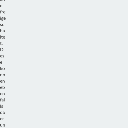
e
fre
ige
sc
ha
lte
t.
Di
es
e
kö
nn
en
eb
en
fal
ls
üb
er
un