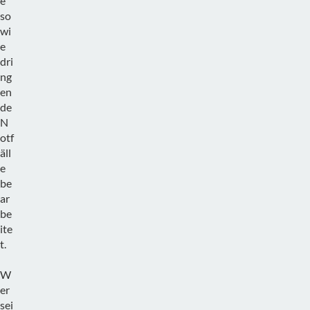
e
so
wi
e
dri
ng
en
de
N
otf
äll
e
be
ar
be
ite
t.
W
er
sei