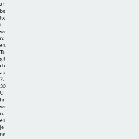
ar
be
ite
t
we
rd
en.
Tä
gli
ch
ab
7.
30
U
hr
we
rd
en
je
na