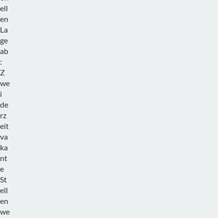
ell
en
La
ge
ab
:
Z
we
i
de
rz
eit
va
ka
nt
e
St
ell
en
we