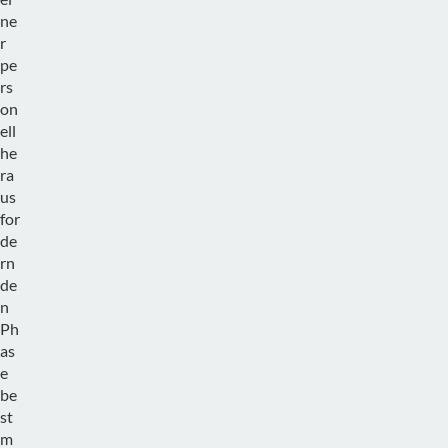
ne
r
pe
rs
on
ell
he
ra
us
for
de
rn
de
n
Ph
as
e
be
st
m