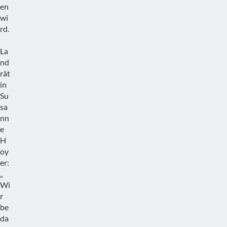
en
wi
rd.
La
nd
rät
in
Su
sa
nn
e
H
oy
er:
„
Wi
r
be
da