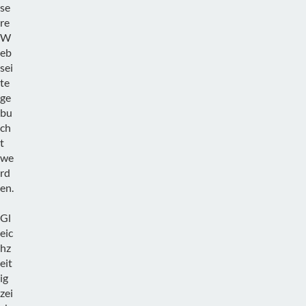
se
re
W
eb
sei
te
ge
bu
ch
t
we
rd
en.
Gl
eic
hz
eit
ig
zei