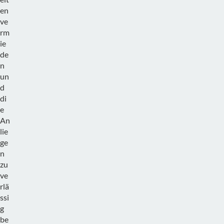
en
ve
rm
ie
de
n
un
d
di
e
An
lie
ge
n
zu
ve
rlä
ssi
g
be