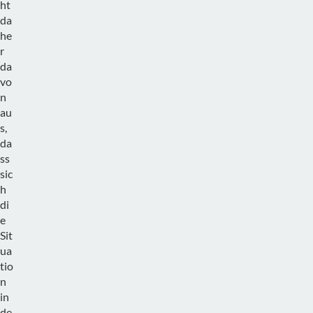
ht
da
he
r
da
vo
n
au
s,
da
ss
sic
h
di
e
Sit
ua
tio
n
in
de