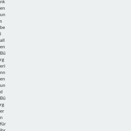
nk
en
un
s
be
i
all
en
Bü
rg
eri
nn
en
un
d
Bü
rg
er
n
für
ihr