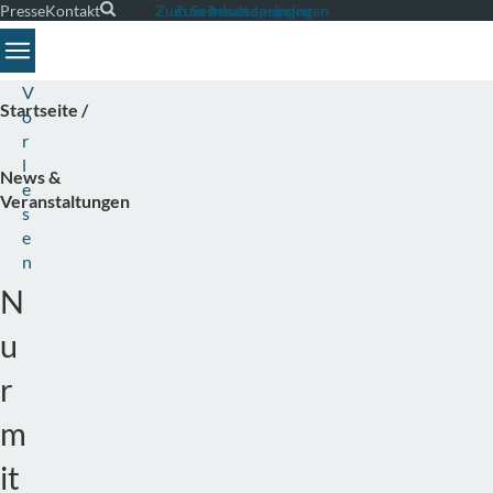
Presse
Kontakt
Suche
Zum Seitenende springen
Zum Inhalt springen
Toggle navigation
V
Startseite
o
r
l
News &
e
Veranstaltungen
s
e
n
N
u
r
m
it