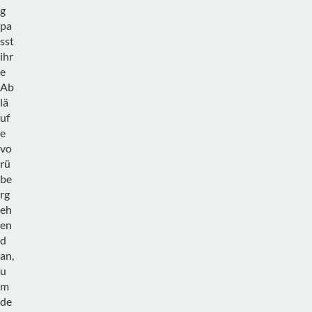
g
pa
sst
ihr
e
Ab
lä
uf
e
vo
rü
be
rg
eh
en
d
an,
u
m
de