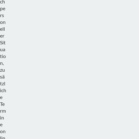
ch
pe
rs
on
ell
er
Sit
ua
tio
n,
zu
sä
tzl
ich
e
Te
rm
in
e
on
lin