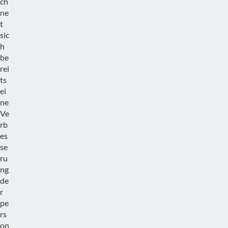
ch
ne
t
sic
h
be
rei
ts
ei
ne
Ve
rb
es
se
ru
ng
de
r
pe
rs
on