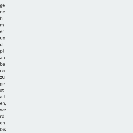
ge
ne
h
m
er
un
d
pl
an
ba
rer
zu
ge
st
alt
en,
we
rd
en
bis