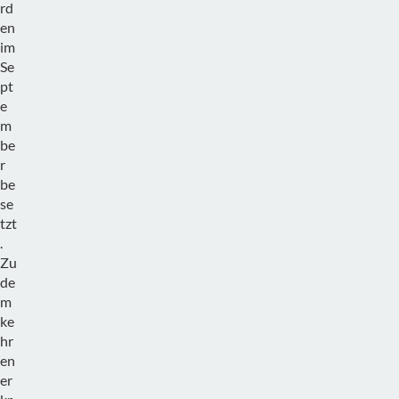
rd
en
im
Se
pt
e
m
be
r
be
se
tzt
.
Zu
de
m
ke
hr
en
er