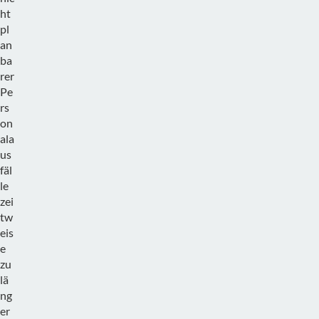
ht
pl
an
ba
rer
Pe
rs
on
ala
us
fäl
le
zei
tw
eis
e
zu
lä
ng
er