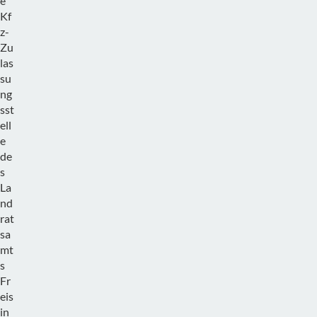
e
Kf
z-
Zu
las
su
ng
sst
ell
e
de
s
La
nd
rat
sa
mt
s
Fr
eis
in