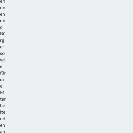
eri
nn
en
un
d
Bü
rg
er
so
wi
e
für
di
e
Mi
tar
be
ite
nd
en
an