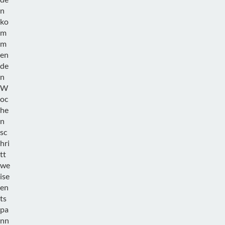
n
ko
m
m
en
de
n
W
oc
he
n
sc
hri
tt
we
ise
en
ts
pa
nn