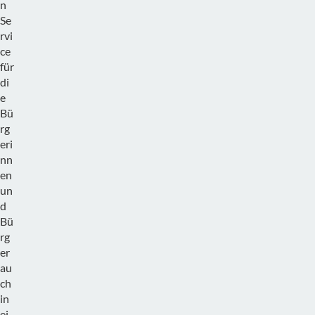
n
Se
rvi
ce
für
di
e
Bü
rg
eri
nn
en
un
d
Bü
rg
er
au
ch
in
ei