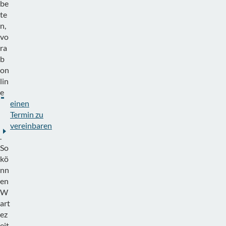
be
te
n,
vo
ra
b
on
lin
e
einen
Termin zu
vereinbaren
.
So
kö
nn
en
W
art
ez
eit