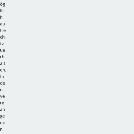
ög
lic
h
au
fre
ch
tz
ue
rh
alt
en.
In
de
n
ve
rg
an
ge
ne
n