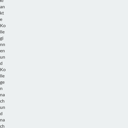
kr
an
kt
e
Ko
lle
gi
nn
en
un
d
Ko
lle
ge
n
na
ch
un
d
na
ch