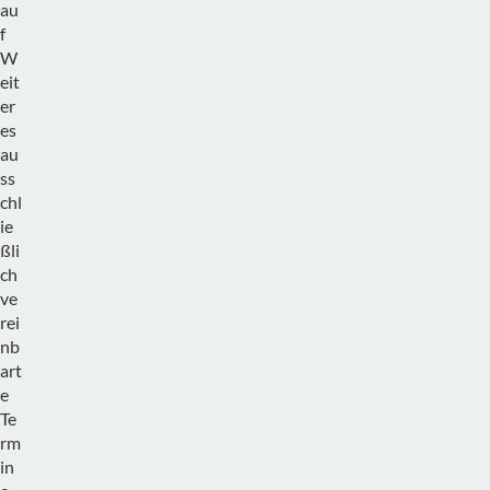
au
f
W
eit
er
es
au
ss
chl
ie
ßli
ch
ve
rei
nb
art
e
Te
rm
in