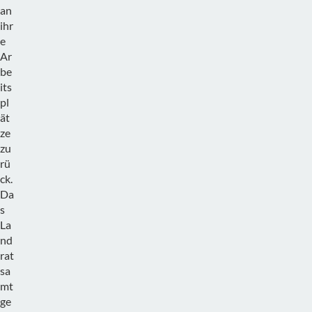
an
ihr
e
Ar
be
its
pl
ät
ze
zu
rü
ck.
Da
s
La
nd
rat
sa
mt
ge