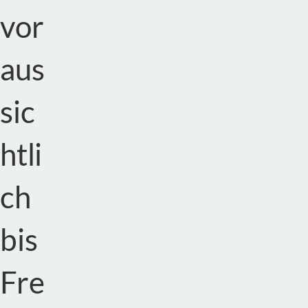
vor
aus
sic
htli
ch
bis
Fre