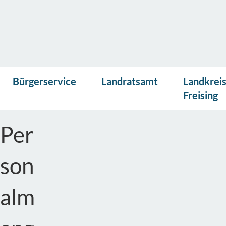
Vor
Presse
Kontakt
Suche
Startseite
Bürgerservice
Landratsamt
Landkrei
lese
News &
n
Freising
Veranstaltungen
Per
son
alm