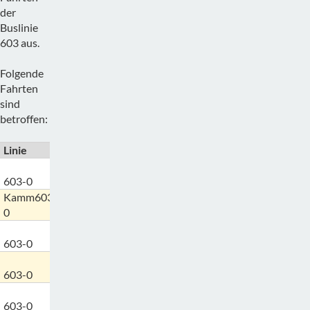
der
Buslinie
603 aus.
Folgende
Fahrten
sind
betroffen:
Linie
Haltestelle von
Bis Haltestelle
3227-Rudelzhausen, Abzw.
603-0
Grünberg-1
2680-Freising-RB/SE
Kamm603-
2958-Nandlstadt,
0
2680-Freising-RB/SE-11
Marktstraße-1
2958-Nandlstadt,
603-0
Marktstraße-2
2680-Freising-RB/SE
2988-Rudelzhausen,
603-0
2680-Freising-RB/SE-11
Pfarrhof-1
2988-Rudelzhausen,
603-0
Pfarrhof-2
2680-Freising-RB/SE