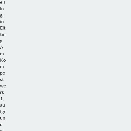
eis
in
g,
in
Eit
tin
g
A
m
Ko
m
po
st
we
rk
1,
au
fgr
un
d
ei