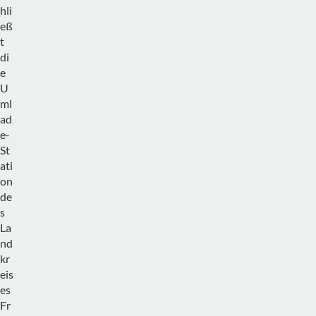
hli
eß
t
di
e
U
ml
ad
e-
St
ati
on
de
s
La
nd
kr
eis
es
Fr