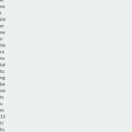
ne
r
int
er
ne
n
Ve
ra
ns
tal
tu
ng
be
rei
ts
u
m
15
U
hr.