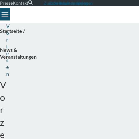
Presse
Kontakt
Suche
Zum Seitenende springen
Zum Inhalt springen
Toggle navigation
V
Startseite
o
r
l
News &
e
Veranstaltungen
s
e
n
V
o
r
z
e