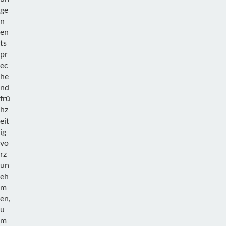
ge
n
en
ts
pr
ec
he
nd
frü
hz
eit
ig
vo
rz
un
eh
m
en,
u
m