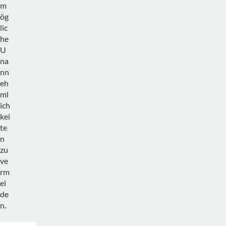
m
ög
lic
he
U
na
nn
eh
ml
ich
kei
te
n
zu
ve
rm
ei
de
n.