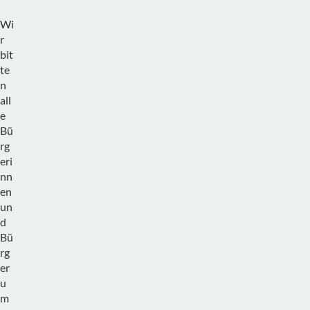
Wi
r
bit
te
n
all
e
Bü
rg
eri
nn
en
un
d
Bü
rg
er
u
m