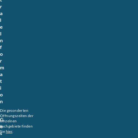
r
a
l
e
I
n
f
o
r
m
a
t
i
o
n
Die gesonderten
Öffnungszeiten der
G
einzelnen
e
Sachgebiete finden
Sie
hier
.
s