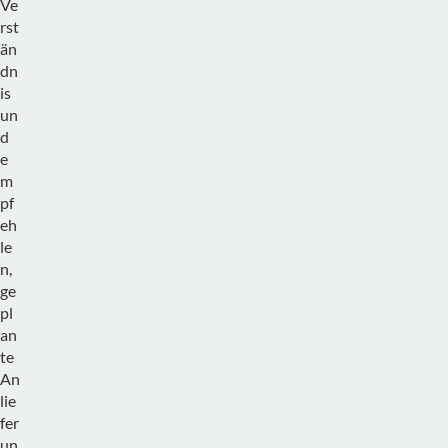
Ve
rst
än
dn
is
un
d
e
m
pf
eh
le
n,
ge
pl
an
te
An
lie
fer
un