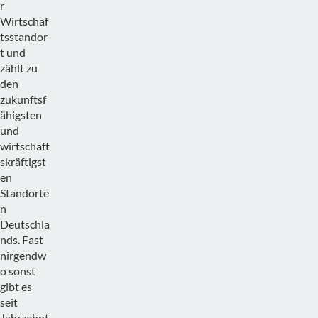
r
Wirtschaf
tsstandor
t und
zählt zu
den
zukunftsf
ähigsten
und
wirtschaft
skräftigst
en
Standorte
n
Deutschla
nds. Fast
nirgendw
o sonst
gibt es
seit
Jahrzehnt