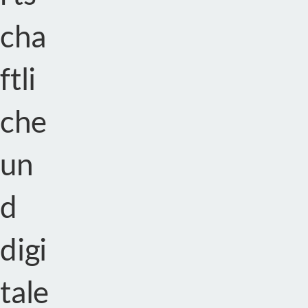
cha
ftli
che
un
d
digi
tale