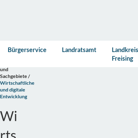
Vor
Presse
Kontakt
Suche
Startseite
Bürgerservice
Landratsamt
Landkrei
lese
Bürgerservice
n
Freising
Abteilungen
und
Sachgebiete
Wirtschaftliche
und digitale
Entwicklung
Wi
rts