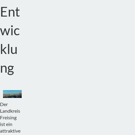
Ent
wic
klu
ng
Der
Landkreis
Freising
ist ein
attraktive