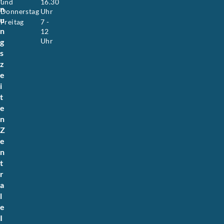
und
16.30
n
Donnerstag
Uhr
u
Freitag
7 -
n
12
Uhr
g
s
z
e
i
t
e
n
Z
e
n
t
r
a
l
e
I