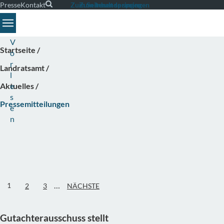
Presse
Kontakt
Suche
Zum Seitenende springen
Zum Inhalt springen
Toggle navigation
V
Startseite
o
r
Landratsamt
l
Aktuelles
e
s
Pressemitteilungen
e
n
…
1
2
3
NÄCHSTE
Gutachterausschuss stellt