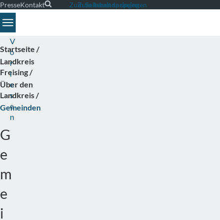
Presse
Kontakt
Suche
Zum Seitenende springen
Zum Inhalt springen
Toggle navigation
V
Startseite
o
Landkreis
r
Freising
l
Über den
e
Landkreis
s
e
Gemeinden
n
G
e
m
e
i