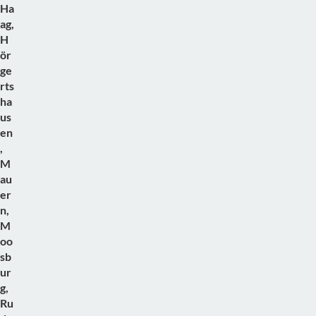
Ha
ag,
H
ör
ge
rts
ha
us
en
,
M
au
er
n,
M
oo
sb
ur
g,
Ru