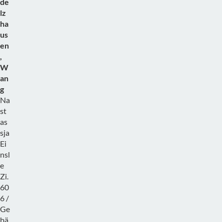
de
lz
ha
us
en
,
W
an
g
Na
st
as
sja
Ei
nsl
e
Zi.
60
6 /
Ge
bä