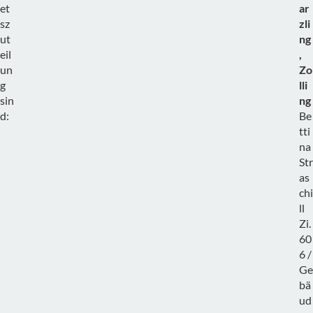
et
ar
sz
zli
ut
ng
eil
,
un
Zo
g
lli
sin
ng
d:
Be
tti
na
Str
as
chi
ll
Zi.
60
6 /
Ge
bä
ud