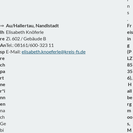
n
s
.
⇒
Au/Hallertau, Nandlstadt
Fr
Ih
Elisabeth Knöferle
eis
re
Zi. 602 / Gebäude B
in
An
Tel.: 08161/600-323 11
g
sp
E-Mail:
elisabeth.knoeferle@kreis-fs.de
(P
re
LZ
ch
85
pa
35
rt
6),
ne
H
r*i
all
nn
be
en
rg
na
m
ch
oo
Ge
s,
bi
M