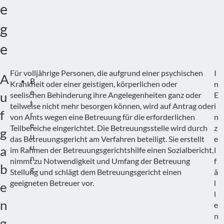
e
g
e
Für volljährige Personen, die aufgrund einer psychischen
I
A
B
Krankheit oder einer geistigen, körperlichen oder
n
e
u
seelischen Behinderung ihre Angelegenheiten ganz oder
E
t
teilweise nicht mehr besorgen können, wird auf Antrag oder
i
f
r
von Amts wegen eine Betreuung für die erforderlichen
n
e
Teilbereiche eingerichtet. Die Betreuungsstelle wird durch
z
g
u
das Betreuungsgericht am Verfahren beteiligt. Sie erstellt
e
u
a
im Rahmen der Betreuungsgerichtshilfe einen Sozialbericht,
l
n
nimmt zu Notwendigkeit und Umfang der Betreuung
f
b
g
Stellung und schlägt dem Betreuungsgericht einen
ä
geeigneten Betreuer vor.
l
e
l
n
e
n
g