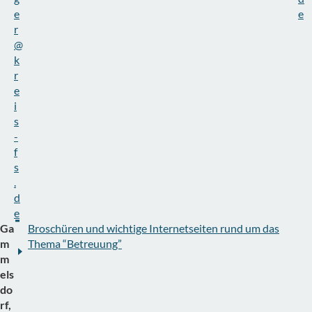
e
e
r
@
k
r
e
i
s
-
f
s
.
d
e
Ga
Broschüren und wichtige Internetseiten rund um das
m
Thema “Betreuung”
m
els
do
rf,