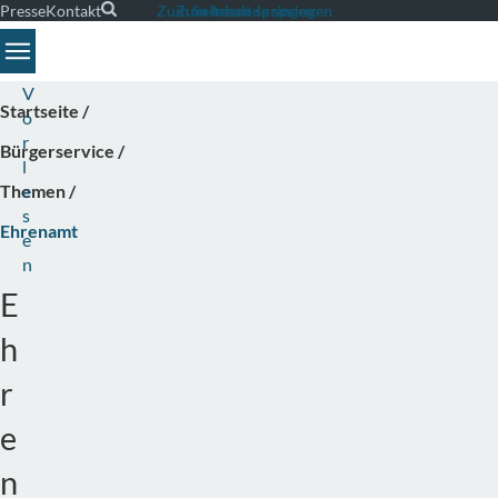
Presse
Kontakt
Suche
Zum Seitenende springen
Zum Inhalt springen
Toggle navigation
V
Startseite
o
r
Bürgerservice
l
Themen
e
s
Ehrenamt
e
n
E
h
r
e
n