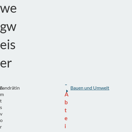
we
gw
eis
er
A
Landrätin
Bauen und Umwelt
A
m
t
b
s
t
v
e
o
i
r