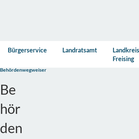
Vor
Presse
Kontakt
Suche
Startseite
Bürgerservice
Landratsamt
Landkrei
lese
Landratsamt
n
Freising
Bürgerinformation
Behördenwegweiser
Be
hör
den