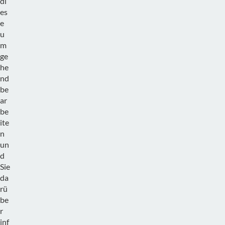
di
es
e
u
m
ge
he
nd
be
ar
be
ite
n
un
d
Sie
da
rü
be
r
inf