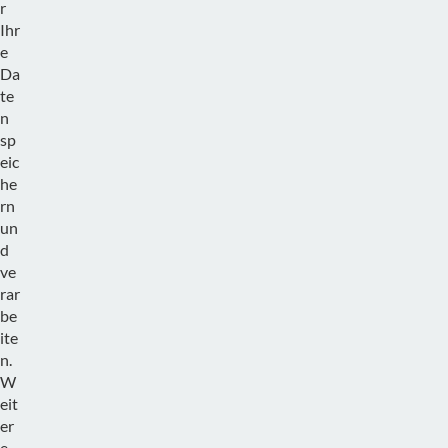
r
Ihr
e
Da
te
n
sp
eic
he
rn
un
d
ve
rar
be
ite
n.
W
eit
er
e