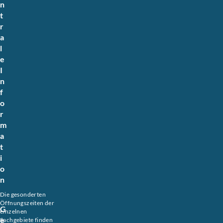
n
t
r
a
l
e
I
n
f
o
r
m
a
t
i
o
n
Die gesonderten
Öffnungszeiten der
G
einzelnen
e
Sachgebiete finden