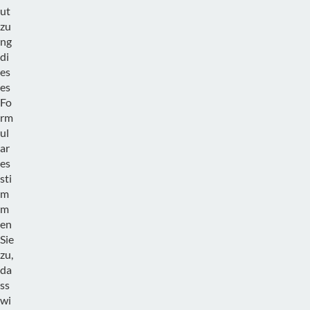
ut
zu
ng
di
es
es
Fo
rm
ul
ar
es
sti
m
m
en
Sie
zu,
da
ss
wi