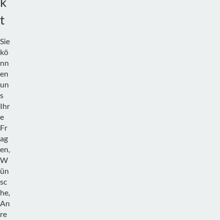
k
t
Sie
kö
nn
en
un
s
Ihr
e
Fr
ag
en,
W
ün
sc
he,
An
re