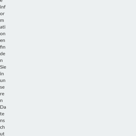
inf
or
m
ati
on
en
fin
de
n
Sie
in
un
se
re
n
Da
te
ns
ch
ut