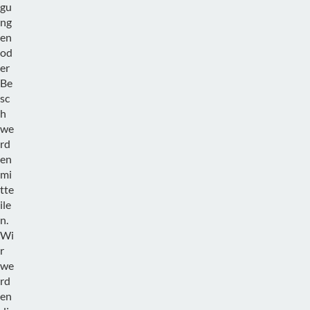
gu
ng
en
od
er
Be
sc
h
we
rd
en
mi
tte
ile
n.
Wi
r
we
rd
en