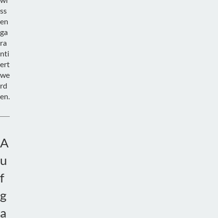
ss
en
ga
ra
nti
ert
we
rd
en.
A
u
f
g
a