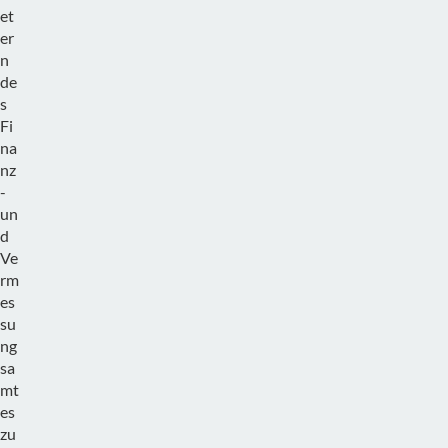
et
er
n
de
s
Fi
na
nz
-
un
d
Ve
rm
es
su
ng
sa
mt
es
zu