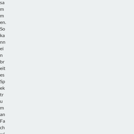
sa
m
m
en.
So
ka
nn
ei
n
br
eit
es
Sp
ek
tr
u
m
an
Fa
ch
wi