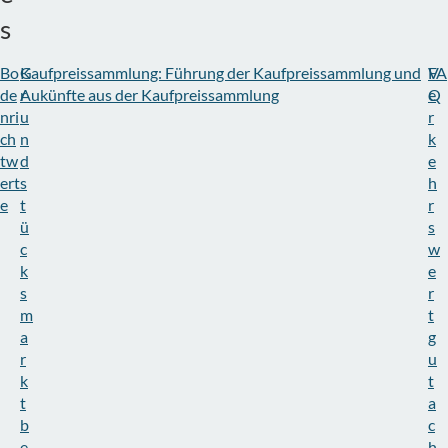
s
Bo
G
Kaufpreissammlung: Führung der Kaufpreissammlung und
V
FA
de
r
Aukünfte aus der Kaufpreissammlung
e
Q
nri
u
r
ch
n
k
tw
d
e
ert
s
h
e
t
r
ü
s
c
w
k
e
s
r
m
t
a
g
r
u
k
t
t
a
b
c
e
h