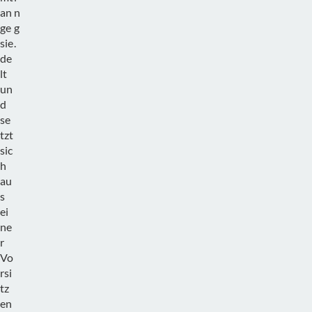
an
n
ge
g
sie
.
de
lt
un
d
se
tzt
sic
h
au
s
ei
ne
r
Vo
rsi
tz
en