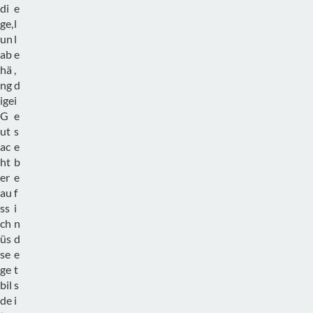
di
e
ge,
l
un
l
ab
e
hä
,
ng
d
ige
i
G
e
ut
s
ac
e
ht
b
er
e
au
f
ss
i
ch
n
üs
d
se
e
ge
t
bil
s
de
i