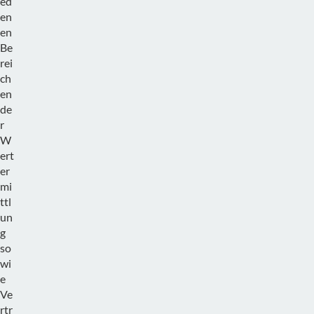
ed
en
en
Be
rei
ch
en
de
r
W
ert
er
mi
ttl
un
g
so
wi
e
Ve
rtr