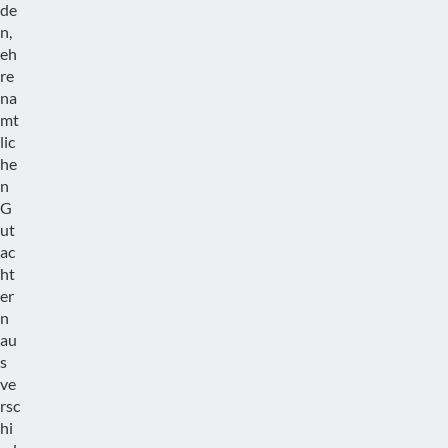
de
n,
eh
re
na
mt
lic
he
n
G
ut
ac
ht
er
n
au
s
ve
rsc
hi