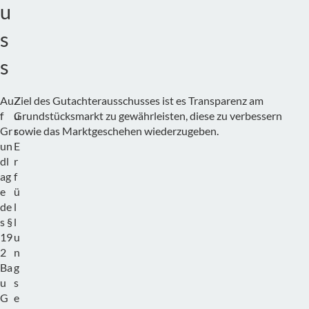
u
s
s
Au
Z
Ziel des Gutachterausschusses ist es Transparenz am
f
u
Grundstücksmarkt zu gewährleisten, diese zu verbessern
Gr
r
sowie das Marktgeschehen wiederzugeben.
un
E
dl
r
ag
f
e
ü
de
l
s §
l
19
u
2
n
Ba
g
u
s
G
e