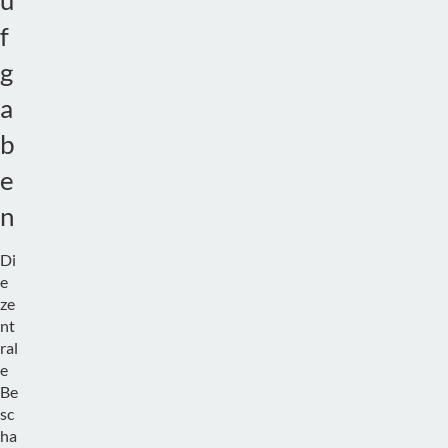
u
f
g
a
b
e
n
Di
e
ze
nt
ral
e
Be
sc
ha