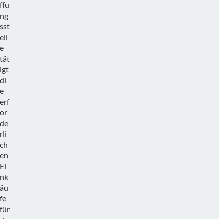
ffu
ng
sst
ell
e
tät
igt
di
e
erf
or
de
rli
ch
en
Ei
nk
äu
fe
für