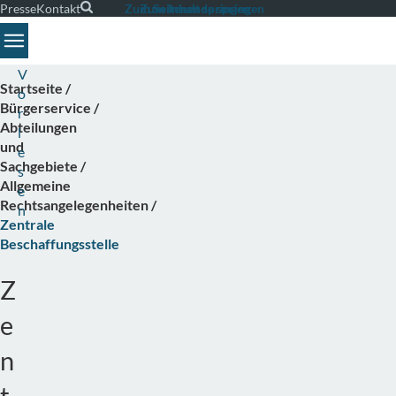
Presse
Kontakt
Suche
Zum Seitenende springen
Zum Inhalt springen
Toggle navigation
V
Startseite
o
Bürgerservice
r
Abteilungen
l
und
e
Sachgebiete
s
Allgemeine
e
Rechtsangelegenheiten
n
Zentrale
Beschaffungsstelle
Z
e
n