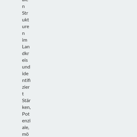
n
Str
ukt
ure
n
im
Lan
dkr
eis
und
ide
ntifi
zier
t
Stär
ken,
Pot
enzi
ale,
mö