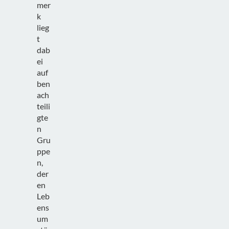
mer
k
lieg
t
dab
ei
auf
ben
ach
teili
gte
n
Gru
ppe
n,
der
en
Leb
ens
um