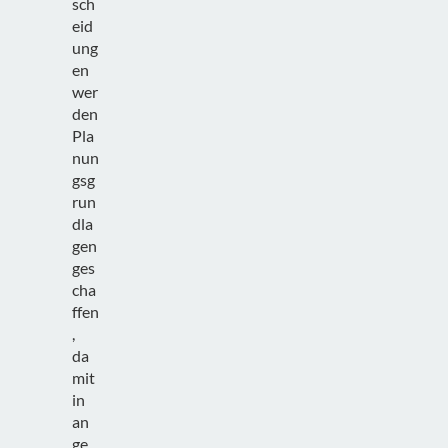
sch
eid
ung
en
wer
den
Pla
nun
gsg
run
dla
gen
ges
cha
ffen
,
da
mit
in
an
ge