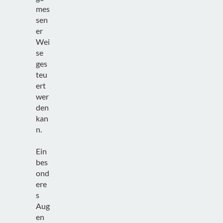
mes
sen
er
Wei
se
ges
teu
ert
wer
den
kan
n.
Ein
bes
ond
ere
s
Aug
en