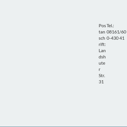
Pos
Tel.:
tan
08161/60
sch
0-430 41
rift:
Lan
dsh
ute
r
Str.
31