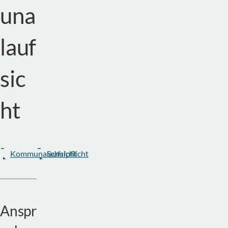
una
lauf
sic
ht
Kommunalaufsicht
Schulpflicht
Anspr