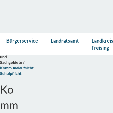
Vor
Presse
Kontakt
Suche
Startseite
Bürgerservice
Landratsamt
Landkrei
lese
Bürgerservice
n
Freising
Abteilungen
und
Sachgebiete
Kommunalaufsicht,
Schulpflicht
Ko
mm