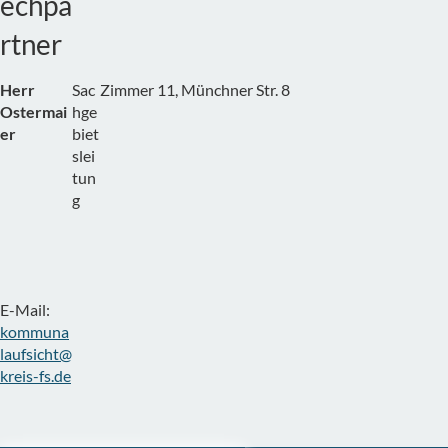
echpa
rtner
Herr
Sac
Zimmer 11, Münchner Str. 8
Ostermai
hge
er
biet
slei
tun
g
E-Mail:
kommuna
laufsicht@
kreis-fs.de