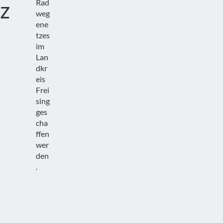
z
Rad
weg
ene
tzes
im
Lan
dkr
eis
Frei
sing
ges
cha
ffen
wer
den
.