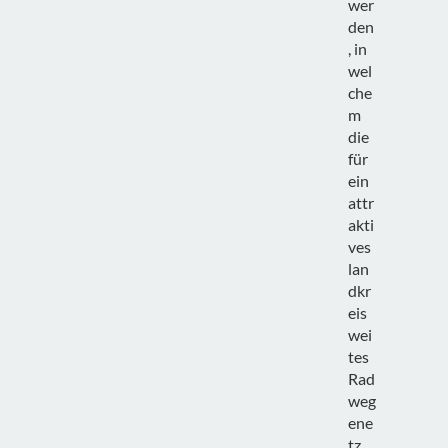
wer
den
, in
wel
che
m
die
für
ein
attr
akti
ves
lan
dkr
eis
wei
tes
Rad
weg
ene
tz