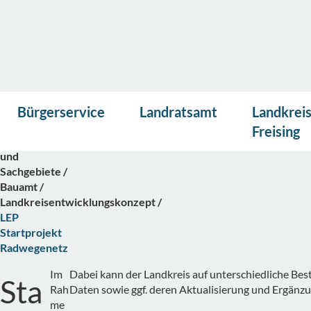
Vor
Presse
Kontakt
Suche
Startseite
Bürgerservice
Landratsamt
Landkrei
lese
Bürgerservice
n
Freising
Abteilungen
und
Sachgebiete
Bauamt
Landkreisentwicklungskonzept
LEP
Startprojekt
Radwegenetz
Im
Dabei kann der Landkreis auf unterschiedliche Be
Sta
Rah
Daten sowie ggf. deren Aktualisierung und Ergänzu
me