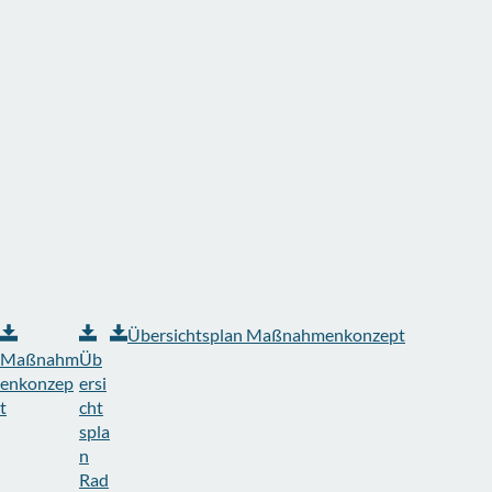
Übersichtsplan Maßnahmenkonzept
Maßnahm
Üb
enkonzep
ersi
t
cht
spla
n
Rad