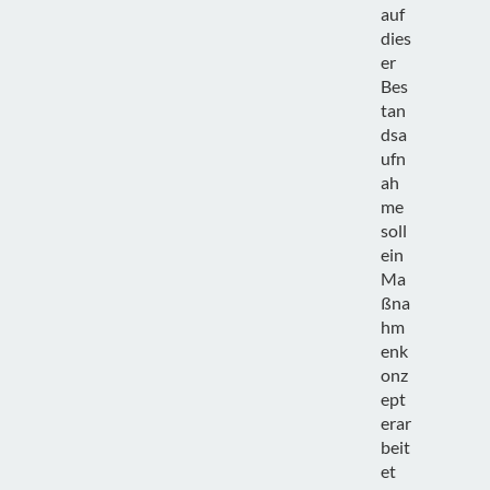
auf
dies
er
Bes
tan
dsa
ufn
ah
me
soll
ein
Ma
ßna
hm
enk
onz
ept
erar
beit
et