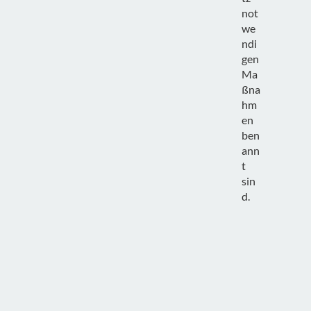
not
we
ndi
gen
Ma
ßna
hm
en
ben
ann
t
sin
d.