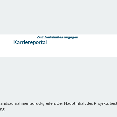
Zum Seitenende springen
Zum Inhalt springen
s
Karriereportal
standsaufnahmen zurück­greifen. Der Hauptinhalt des Projekts 
ng.