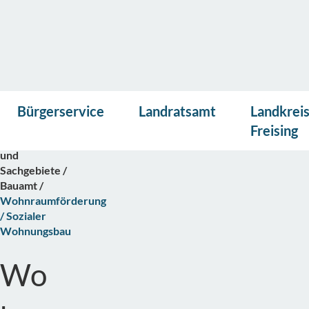
Vor
Presse
Kontakt
Suche
Startseite
Bürgerservice
Landratsamt
Landkrei
lese
Bürgerservice
n
Freising
Abteilungen
und
Sachgebiete
Bauamt
Wohnraumförderung
/ Sozialer
Wohnungsbau
Wo