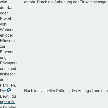
wird
erhöht. Durch die Anhebung der Einkommensgren
der Bau
oder
Erwerb
von
Wohnung
en oder
Häusern
zur
Eigennutz
ung für
Privatpers
onen und
insbeson
dere
Familien.
Die
Nach individueller Prüfung des Antrags kann mit
Bewilligu
ngsstelle
n
beraten