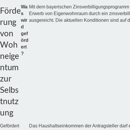
Wa
Mit dem bayerischen Zinsverbilligungsprogramm b
Förde
s
Erwerb von Eigenwohnraum durch ein zinsverbill
rung
wir
ausgereicht. Die aktuellen Konditionen sind au
d
von
gef
örd
Woh
ert
neige
?
ntum
zur
Selbs
tnutz
ung
Gefördert
Das Haushaltseinkommen der Antragsteller darf 