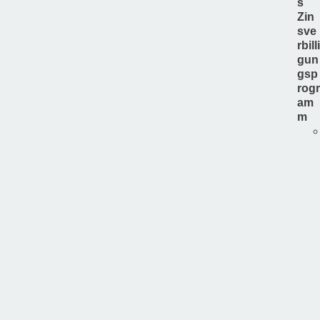
s
Zin
sve
rbilli
gun
gsp
rogr
am
m