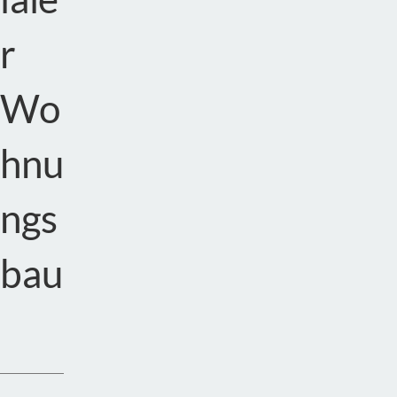
r
Wo
hnu
ngs
bau