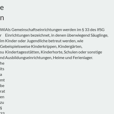
e
n
Wi
Als Gemeinschaftseinrichtungen werden im § 33 des IfSG
r
Einrichtungen bezeichnet, in denen überwiegend Säuglinge,
im
Kinder oder Jugendliche betreut werden, wie
Ge
beispielsweise Kinderkrippen, Kindergärten,
su
Kindertagesstätten, Kinderhorte, Schulen oder sonstige
nd
Ausbildungseinrichtungen, Heime und Ferienlager.
he
its
a
mt
be
rat
en
zu
§
33