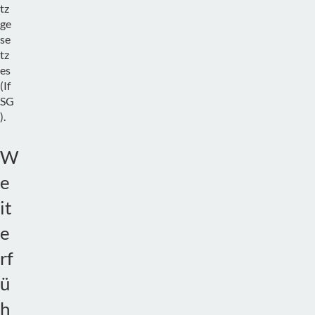
tz
ge
se
tz
es
(If
SG
).
W
e
it
e
rf
ü
h