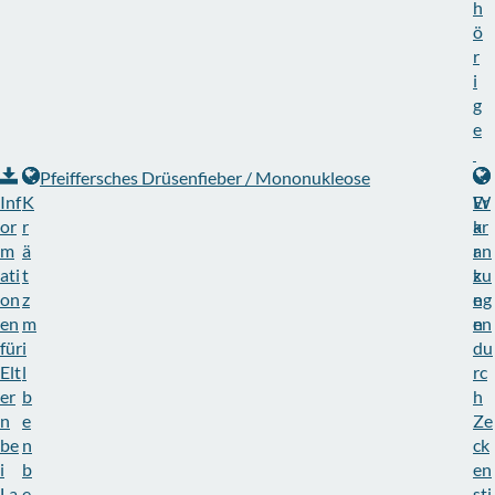
h
ö
r
i
g
e
Pfeiffersches Drüsenfieber / Mononukleose
Inf
K
W
Er
or
r
a
kr
m
ä
r
an
ati
t
z
ku
on
z
e
ng
en
m
n
en
für
i
du
Elt
l
rc
er
b
h
n
e
Ze
be
n
ck
i
b
en
La
e
sti