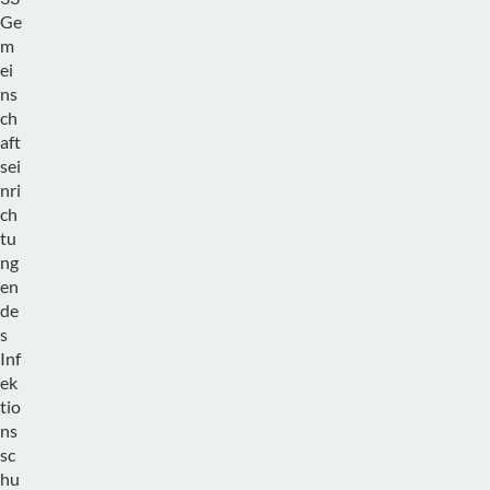
Ge
m
ei
ns
ch
aft
sei
nri
ch
tu
ng
en
de
s
Inf
ek
tio
ns
sc
hu