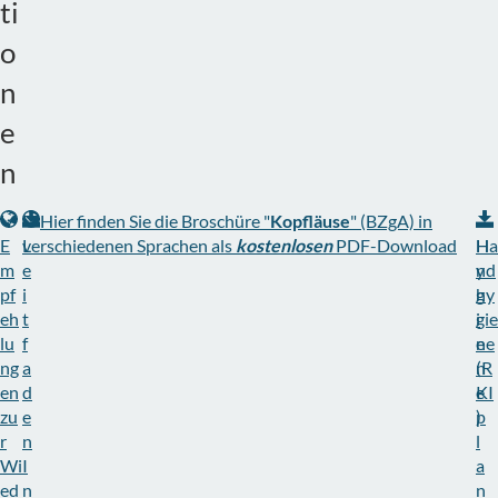
ti
o
n
e
n
Hier finden Sie die Broschüre "
Kopfläuse
" (BZgA) in
E
L
verschiedenen Sprachen als
kostenlosen
PDF-Download
H
Ha
m
e
y
nd
pf
i
g
hy
eh
t
i
gie
lu
f
e
ne
ng
a
n
(R
en
d
e
KI
zu
e
p
)
r
n
l
Wi
I
a
ed
n
n