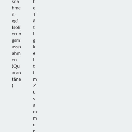
sna
h
hme
e
n,
T
ggf.
ä
Isoli
t
erun
i
gsm
g
assn
k
ahm
e
en
i
(Qu
t
aran
i
täne
m
)
Z
u
s
a
m
m
e
n