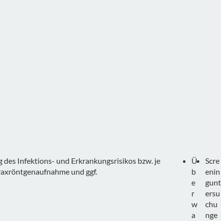
s Infektions- und Erkrankungsrisikos bzw. je
Ü
Scre
raxröntgenaufnahme und ggf.
b
enin
e
gunt
r
ersu
w
chu
a
nge