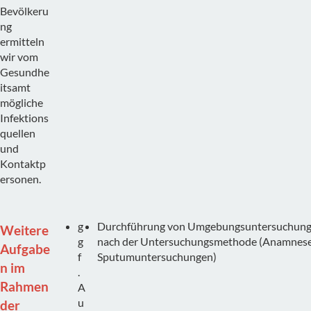
Bevölkeru
ng
ermitteln
wir vom
Gesundhe
itsamt
mögliche
Infektions
quellen
und
Kontaktp
ersonen.
g
Durchführung von Umgebungsuntersuchungen 
Weitere
g
nach der Untersuchungsmethode (Anamnese, 
Aufgabe
f
Sputumuntersuchungen)
n im
.
Rahmen
A
u
der