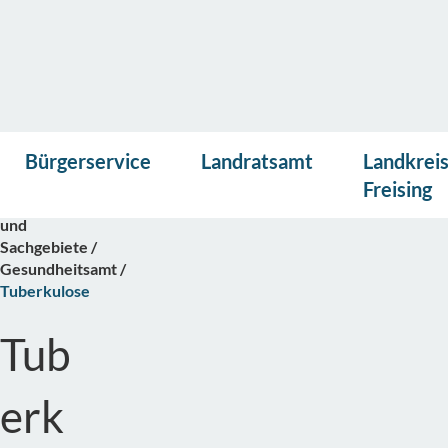
Vor
Presse
Kontakt
Suche
Startseite
Bürgerservice
Landratsamt
Landkrei
lese
Bürgerservice
n
Freising
Abteilungen
und
Sachgebiete
Gesundheitsamt
Tuberkulose
Tub
erk