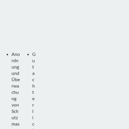
Ano
G
rdn
u
ung
t
und
a
Übe
c
rwa
h
chu
t
ng
e
von
r
Sch
l
utz
i
mas
c