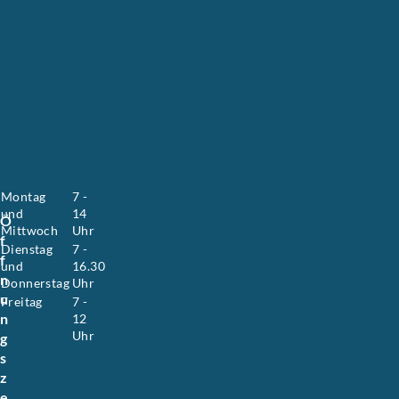
s
a
n
n
e
H
o
y
e
r
.
Montag
7 -
und
14
Ö
Mittwoch
Uhr
f
Dienstag
7 -
f
und
16.30
n
Donnerstag
Uhr
u
Freitag
7 -
n
12
Uhr
g
s
z
e