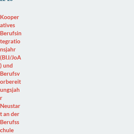
Kooper
atives
Berufsin
tegratio
nsjahr
(BIJ/JoA
) und
Berufsv
orbereit
ungsjah
r
Neustar
t an der
Berufss
chule