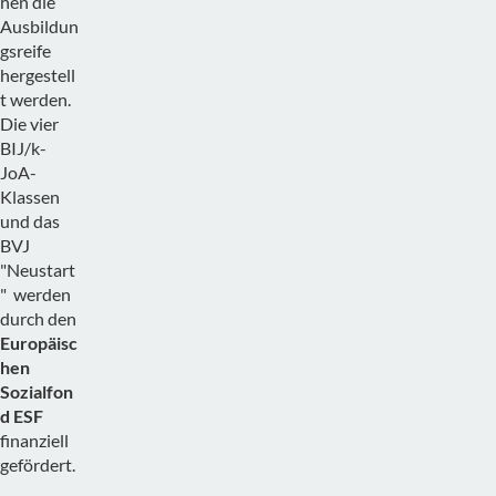
hen die
Ausbildun
gsreife
hergestell
t werden.
Die vier
BIJ/k-
JoA-
Klassen
und das
BVJ
"Neustart
" werden
durch den
Europäisc
hen
Sozialfon
d ESF
finanziell
gefördert.