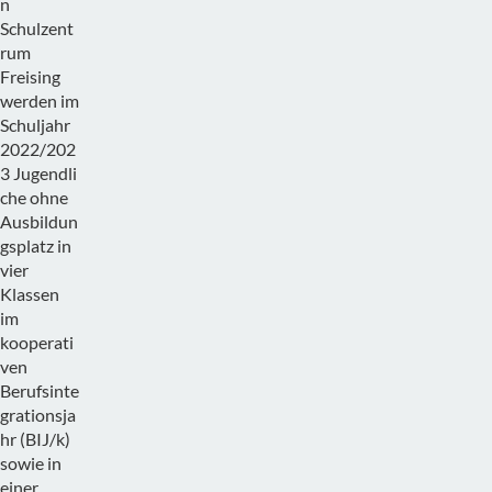
n
Schulzent
rum
Freising
werden im
Schuljahr
2022/202
3 Jugendli
che ohne
Ausbildun
gsplatz in
vier
Klassen
im
kooperati
ven
Berufsinte
grationsja
hr (BIJ/k)
sowie in
einer