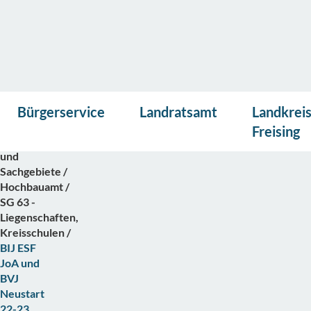
Vor
Presse
Kontakt
Suche
Startseite
Bürgerservice
Landratsamt
Landkrei
lese
Bürgerservice
n
Freising
Abteilungen
und
Sachgebiete
Hochbauamt
SG 63 -
Liegenschaften,
Kreisschulen
BIJ ESF
JoA und
BVJ
Neustart
22-23