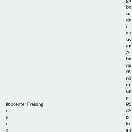
ge
bo
te
de
r
ak
tiv
en
Ar
be
its
fö
rd
er
un
g
.
B
Jobcenter Freising
P
85
e
a
35
s
r
6
u
k
Fr
c
s
eis