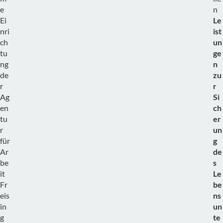
e
n
Ei
Le
nri
ist
ch
un
tu
ge
ng
n
de
zu
r
r
Ag
Si
en
ch
tu
er
r
un
für
g
Ar
de
be
s
it
Le
Fr
be
eis
ns
in
un
g
te