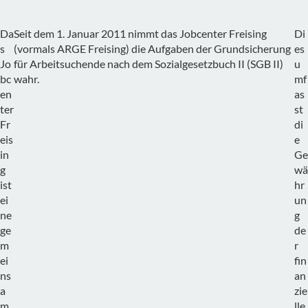
Da
Seit dem 1. Januar 2011 nimmt das Jobcenter Freising
Di
s
(vormals ARGE Freising) die Aufgaben der Grundsicherung
es
Jo
für Arbeitsuchende nach dem Sozialgesetzbuch II (SGB II)
u
bc
wahr.
mf
en
as
ter
st
Fr
di
eis
e
in
Ge
g
wä
ist
hr
ei
un
ne
g
ge
de
m
r
ei
fin
ns
an
a
zie
m
lle