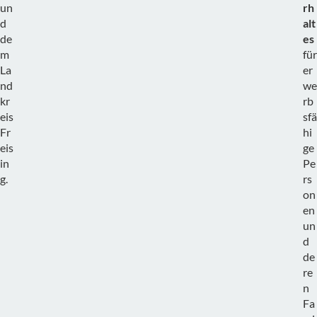
un
rh
d
alt
de
es
m
für
La
er
nd
we
kr
rb
eis
sfä
Fr
hi
eis
ge
in
Pe
g.
rs
on
en
un
d
de
re
n
Fa