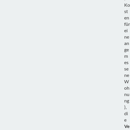
Ko
st
en
für
ei
ne
an
ge
m
es
se
ne
W
oh
nu
ng
),
di
e
Ve