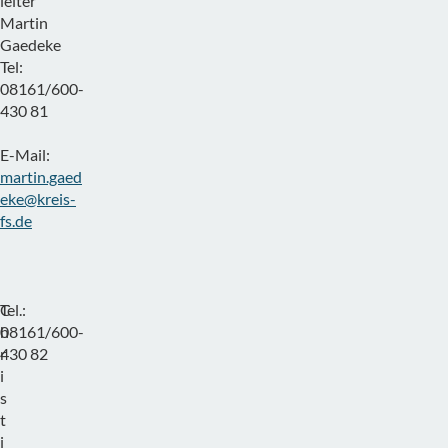
leiter
Martin
Gaedeke
Tel:
08161/600-
430 81
E-Mail:
martin.gaed
eke@kreis-
fs.de
C
Tel.:
h
08161/600-
r
430 82
i
s
t
i