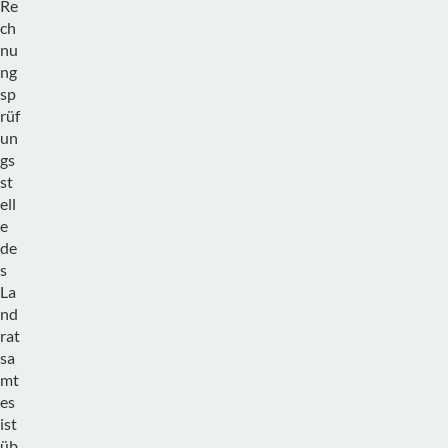
Re
ch
nu
ng
sp
rüf
un
gs
st
ell
e
de
s
La
nd
rat
sa
mt
es
ist
üb