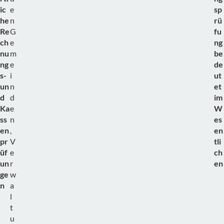
ic
e
sp
he
n
rü
Re
G
fu
ch
e
ng
nu
m
be
ng
e
de
s-
i
ut
un
n
et
d
d
im
Ka
e
W
ss
n
es
en
,
en
pr
V
tli
üf
e
ch
un
r
en
ge
w
n
a
l
t
u