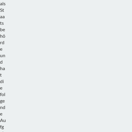
als
St
aa
ts
be
hö
rd
e
un
d
ha
t
di
e
fol
ge
nd
e
Au
fg