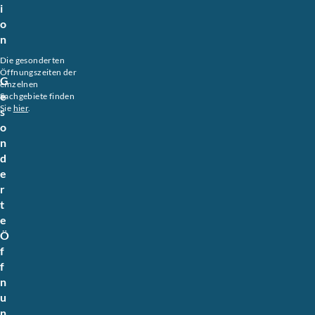
i
o
n
Die gesonderten
Öffnungszeiten der
G
einzelnen
e
Sachgebiete finden
Sie
hier
.
s
o
n
d
e
r
t
e
Ö
f
f
n
u
n