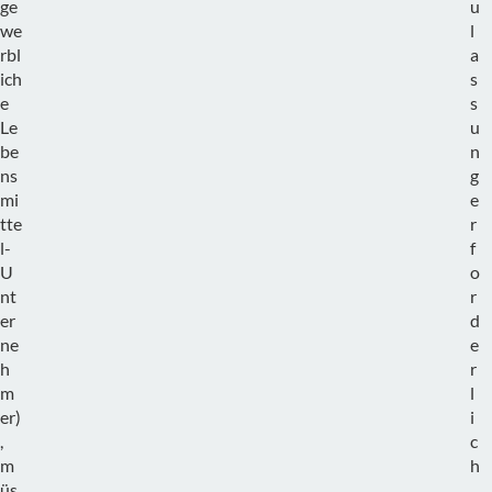
ge
u
we
l
rbl
a
ich
s
e
s
Le
u
be
n
ns
g
mi
e
tte
r
l-
f
U
o
nt
r
er
d
ne
e
h
r
m
l
er)
i
,
c
m
h
üs
.