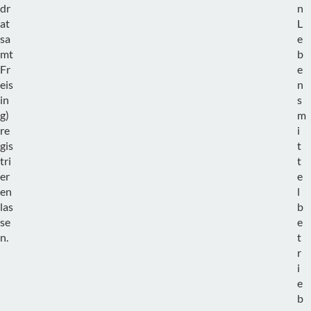
dr
n
at
L
sa
e
mt
b
Fr
e
eis
n
in
s
g)
m
re
i
gis
t
tri
t
er
e
en
l
las
b
se
e
n.
t
r
i
e
b