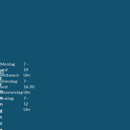
s
a
n
n
e
H
o
y
e
r
.
Montag
7 -
und
14
Ö
Mittwoch
Uhr
f
Dienstag
7 -
f
und
16.30
n
Donnerstag
Uhr
u
Freitag
7 -
n
12
Uhr
g
s
z
e