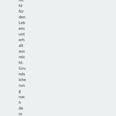
ht
für
den
Leb
ens
unt
erh
alt
aus
reic
ht.
Gru
nds
iche
run
g
nac
h
de
m