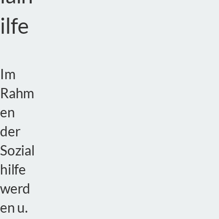
ilfe
Im
Rahm
en
der
Sozial
hilfe
werd
en u.