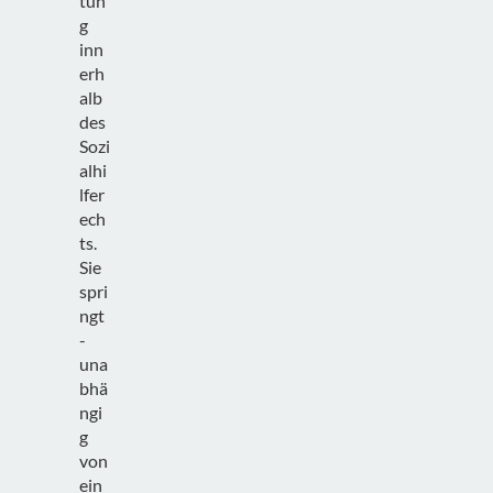
tun
g
inn
erh
alb
des
Sozi
alhi
lfer
ech
ts.
Sie
spri
ngt
-
una
bhä
ngi
g
von
ein