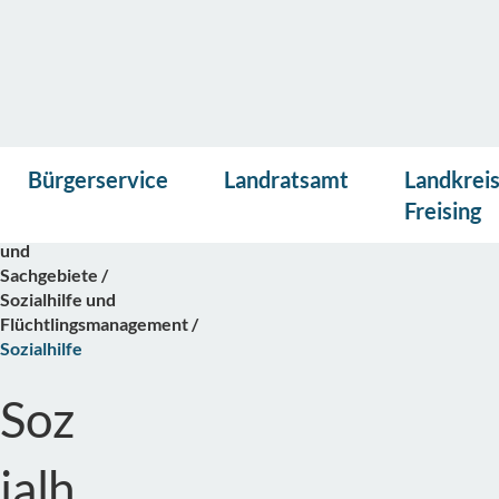
Vor
Presse
Kontakt
Suche
Startseite
Bürgerservice
Landratsamt
Landkrei
lese
Bürgerservice
n
Freising
Abteilungen
und
Sachgebiete
Sozialhilfe und
Flüchtlingsmanagement
Sozialhilfe
Soz
ialh