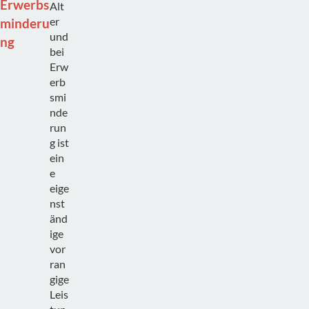
Erwerbs
Alt
er
minderu
und
ng
bei
Erw
erb
smi
nde
run
g ist
ein
e
eige
nst
änd
ige
vor
ran
gige
Leis