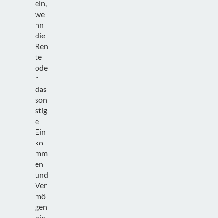
ein,
we
nn
die
Ren
te
ode
r
das
son
stig
e
Ein
ko
mm
en
und
Ver
mö
gen
nic