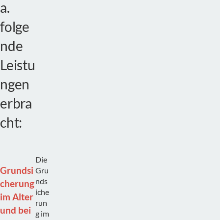
a.
folge
nde
Leistu
ngen
erbra
cht:
Die
Grundsi
Gru
nds
cherung
iche
im Alter
run
und bei
g im