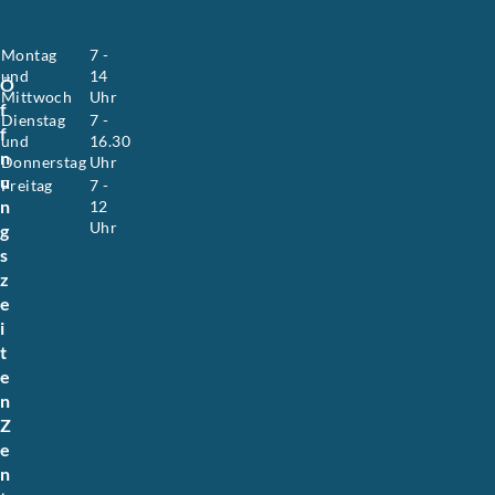
.
Montag
7 -
und
14
Ö
Mittwoch
Uhr
f
Dienstag
7 -
f
und
16.30
n
Donnerstag
Uhr
u
Freitag
7 -
n
12
Uhr
g
s
z
e
i
t
e
n
Z
e
n