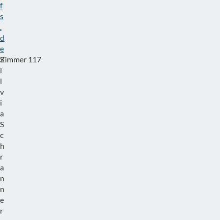
f
s
.
d
e
S
Zimmer 117
T
i
e
l
l
v
.
i
:
a
0
S
8
c
1
h
6
r
1
a
/
n
6
n
0
e
0
r
-