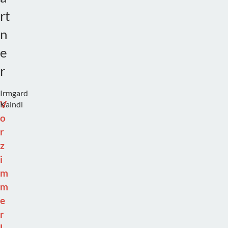
rt
n
e
r
Irmgard
Z
V
Kaindl
i
m
o
m
r
e
z
r
i
1
1
m
7
m
e
r
L