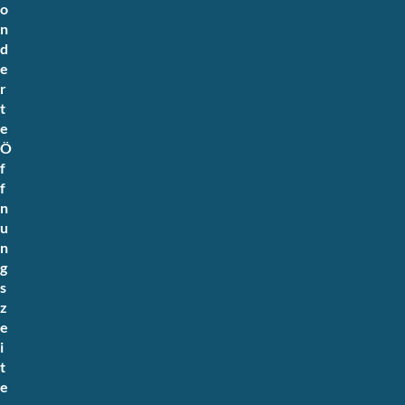
o
n
d
e
r
t
e
Ö
f
f
n
u
n
g
s
z
e
i
t
e