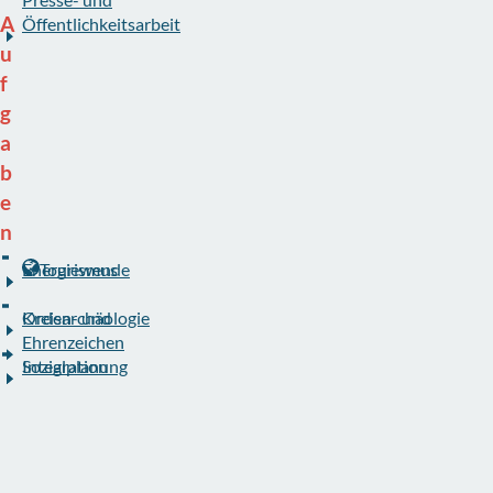
A
Öffentlichkeitsarbeit
und digitale
Entwicklung
u
f
g
a
b
e
n
Energiewende
Tourismus
Kultur- und
Heimatpflege
Kreisarchäologie
Orden- und
Kulturpreis
Ehrenzeichen
Integration
Sozialplanung
B
i
l
d
u