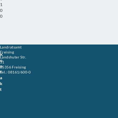
1
0
0
Landratsamt
D
e
Freising
K
r
Landshuter Str.
o
L
31
a
n
85356
Freising
Bavaria
n
t
Germany
Tel.: 08161/600-0
d
48.406148
11.757141
a
k
r
k
e
t
i
s
F
r
e
i