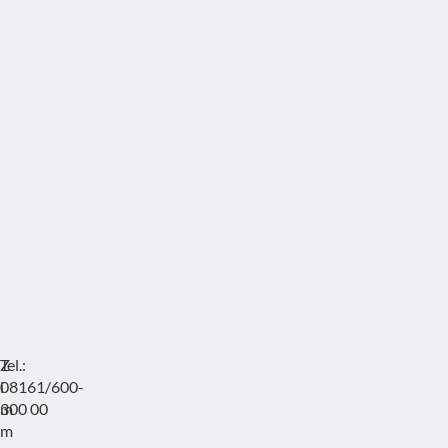
s
.
d
e
B
ä
r
b
e
l
H
e
l
l
e
r
Z
Tel.:
F
i
08161/600-
a
m
300 00
x
m
: