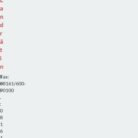
a
n
d
r
ä
t
i
n
T
Fax:
E
e
08161/600-
-
l
90100
M
.
a
:
i
0
l
8
:
1
v
6
o
1
r