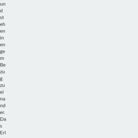
un
d
st
eh
en
in
en
ge
m
Be
zu
g
zu
ei
na
nd
er.
Da
s
Erl