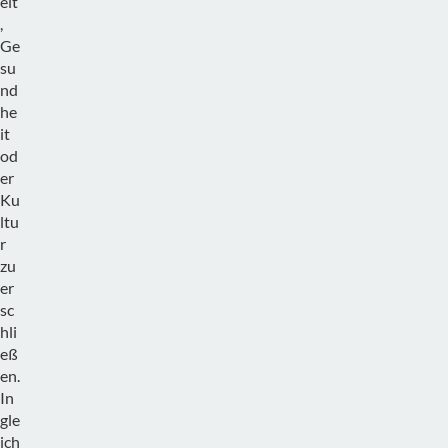
eit
,
Ge
su
nd
he
it
od
er
Ku
ltu
r
zu
er
sc
hli
eß
en.
In
gle
ich