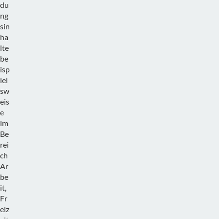
du
ng
sin
ha
lte
be
isp
iel
sw
eis
e
im
Be
rei
ch
Ar
be
it,
Fr
eiz