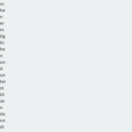
sc
he
n
er
m
ög
lic
he
n
un
d
un
ter
st
üt
ze
n
da
nn
di