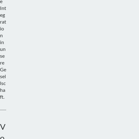
e
Int
eg
rat
io
n
in
un
se
re
Ge
sel
lsc
ha
ft.
V
o