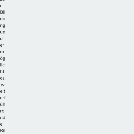
r
Bil
du
ng
un
d
er
m
ög
lic
ht
es,
w
eit
erf
üh
re
nd
e
Bil