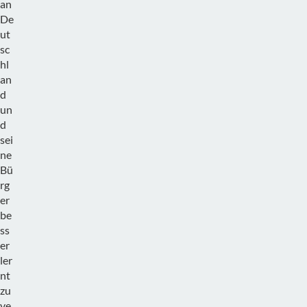
an
De
ut
sc
hl
an
d
un
d
sei
ne
Bü
rg
er
be
ss
er
ler
nt
zu
ve