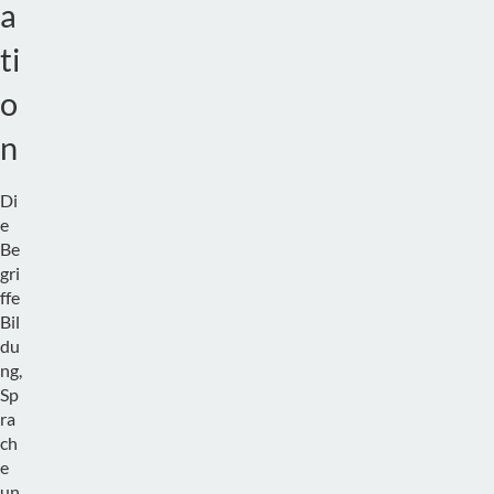
a
ti
o
n
Di
e
Be
gri
ffe
Bil
du
ng,
Sp
ra
ch
e
un