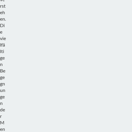
rst
eh
en.
Di
e
vie
lfä
lti
ge
n
Be
ge
gn
un
ge
n
de
r
M
en