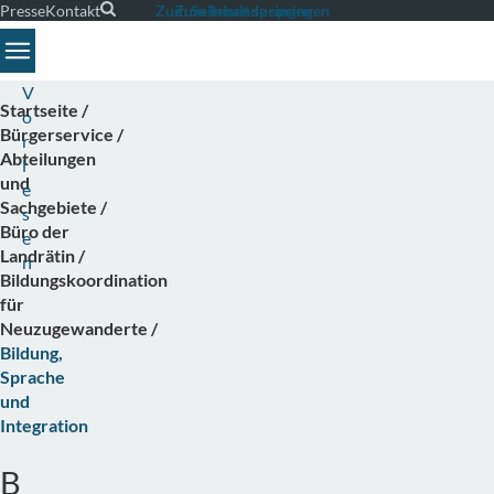
Presse
Kontakt
Suche
Zum Seitenende springen
Zum Inhalt springen
Toggle navigation
V
Startseite
o
Bürgerservice
r
Abteilungen
l
und
e
Sachgebiete
s
Büro der
e
Landrätin
n
Bildungskoordination
für
Neuzugewanderte
Bildung,
Sprache
und
Integration
B