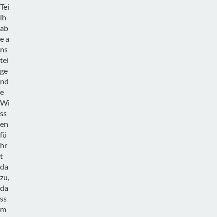
Tei
lh
ab
e a
ns
tei
ge
nd
e
Wi
ss
en
fü
hr
t
da
zu,
da
ss
m