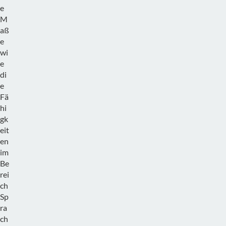
e
M
aß
e
wi
e
di
e
Fä
hi
gk
eit
en
im
Be
rei
ch
Sp
ra
ch