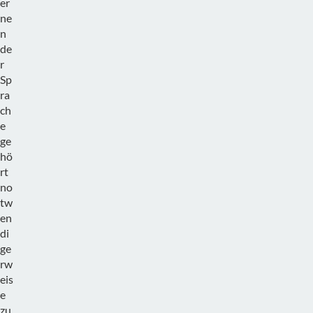
er
ne
n
de
r
Sp
ra
ch
e
ge
hö
rt
no
tw
en
di
ge
rw
eis
e
zu