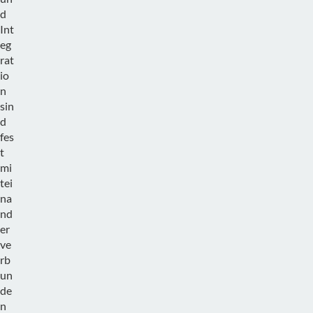
d
Int
eg
rat
io
n
sin
d
fes
t
mi
tei
na
nd
er
ve
rb
un
de
n