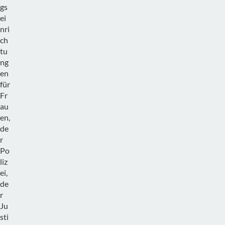
gs
ei
nri
ch
tu
ng
en
für
Fr
au
en,
de
r
Po
liz
ei,
de
r
Ju
sti