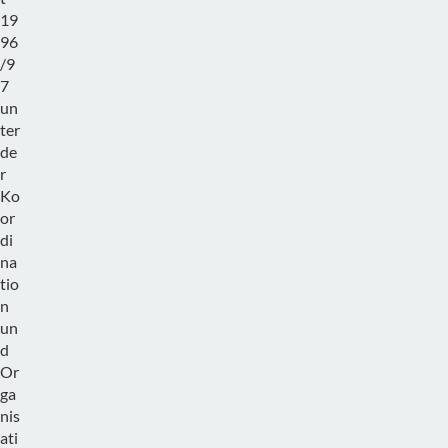
19
96
/9
7
un
ter
de
r
Ko
or
di
na
tio
n
un
d
Or
ga
nis
ati