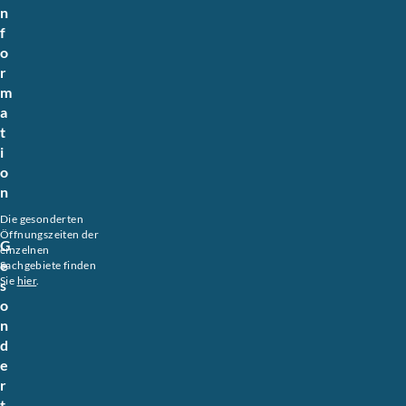
n
f
o
r
m
a
t
i
o
n
Die gesonderten
Öffnungszeiten der
G
einzelnen
e
Sachgebiete finden
Sie
hier
.
s
o
n
d
e
r
t