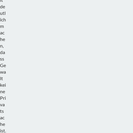
de
utl
ich
m
ac
he
n,
da
ss
Ge
wa
lt
kei
ne
Pri
va
ts
ac
he
ist.