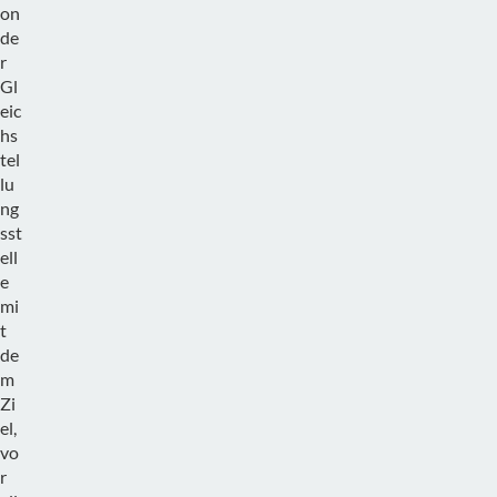
on
de
r
Gl
eic
hs
tel
lu
ng
sst
ell
e
mi
t
de
m
Zi
el,
vo
r