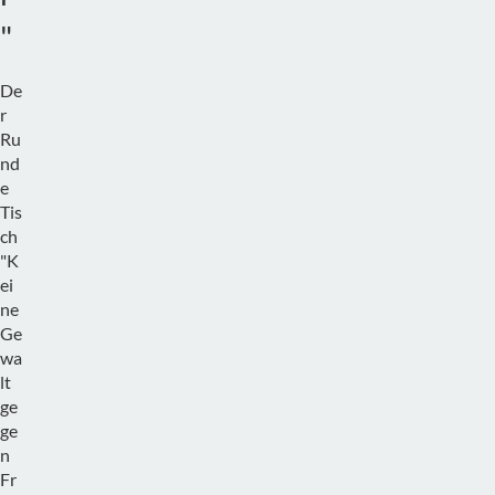
"
De
r
Ru
nd
e
Tis
ch
"K
ei
ne
Ge
wa
lt
ge
ge
n
Fr