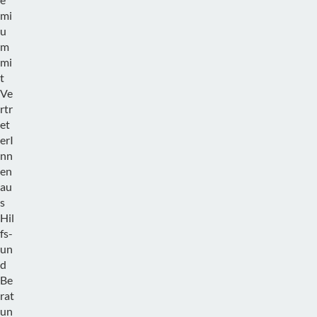
mi
u
m
mi
t
Ve
rtr
et
erI
nn
en
au
s
Hil
fs-
un
d
Be
rat
un