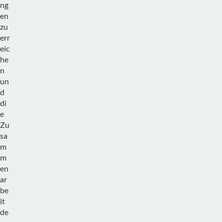
ng
en
zu
err
eic
he
n
un
d
di
e
Zu
sa
m
m
en
ar
be
it
de