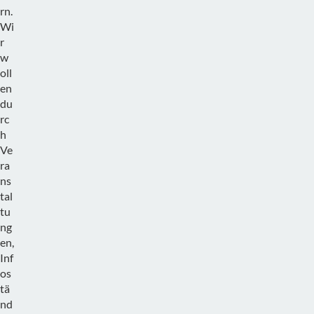
rn.
Wi
r
w
oll
en
du
rc
h
Ve
ra
ns
tal
tu
ng
en,
Inf
os
tä
nd