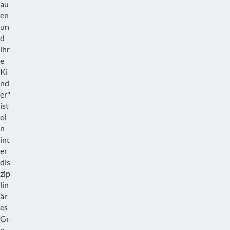
au
en
un
d
ihr
e
Ki
nd
er"
ist
ei
n
int
er
dis
zip
lin
är
es
Gr
e