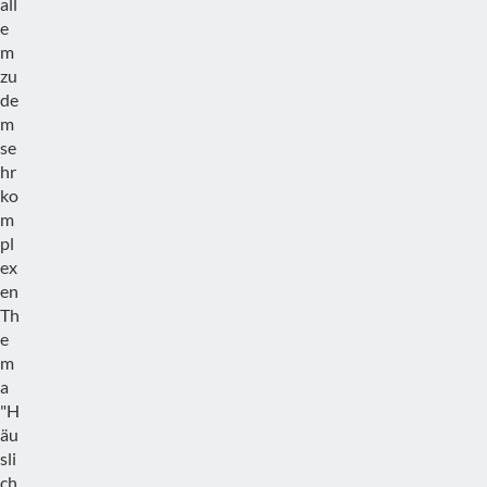
all
e
m
zu
de
m
se
hr
ko
m
pl
ex
en
Th
e
m
a
"H
äu
sli
ch