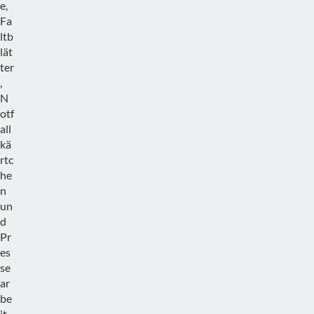
e,
Fa
ltb
lät
ter
,
N
otf
all
kä
rtc
he
n
un
d
Pr
es
se
ar
be
it