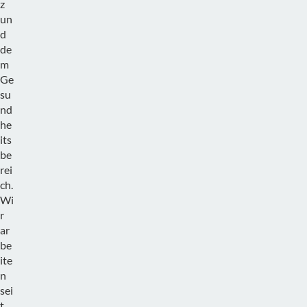
z
un
d
de
m
Ge
su
nd
he
its
be
rei
ch.
Wi
r
ar
be
ite
n
sei
t