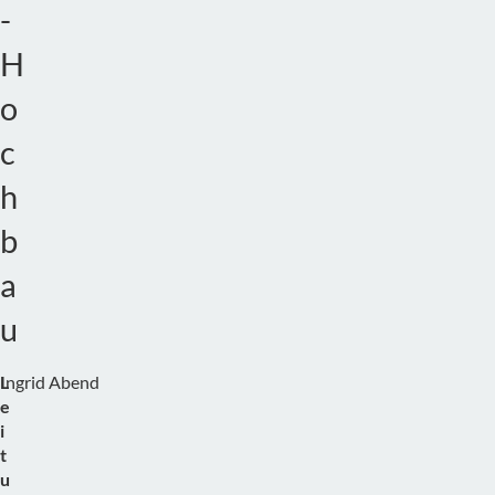
-
H
o
c
h
b
a
u
L
Ingrid Abend
T
e
e
i
l
t
.
u
: