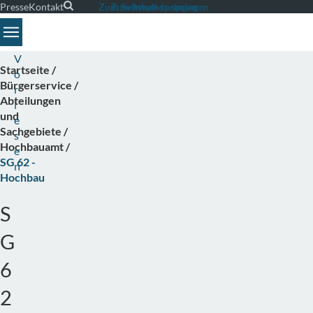
Presse
Kontakt
Suche
Zum Seitenende springen
Zum Inhalt springen
Toggle navigation
V
Startseite
o
Bürgerservice
r
Abteilungen
l
und
e
Sachgebiete
s
Hochbauamt
e
SG 62 -
n
Hochbau
S
G
6
2