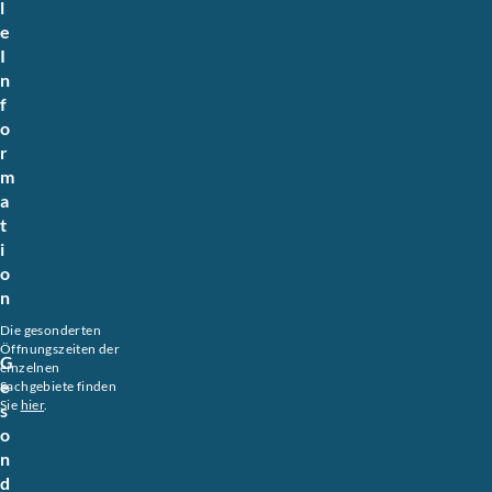
l
e
I
n
f
o
r
m
a
t
i
o
n
Die gesonderten
Öffnungszeiten der
G
einzelnen
e
Sachgebiete finden
Sie
hier
.
s
o
n
d