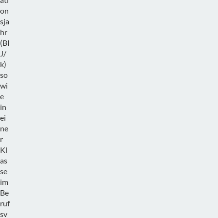
on
sja
hr
(BI
J/
k)
so
wi
e
in
ei
ne
r
Kl
as
se
im
Be
ruf
sv