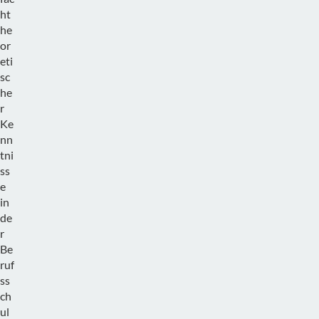
ht
he
or
eti
sc
he
r
Ke
nn
tni
ss
e
in
de
r
Be
ruf
ss
ch
ul