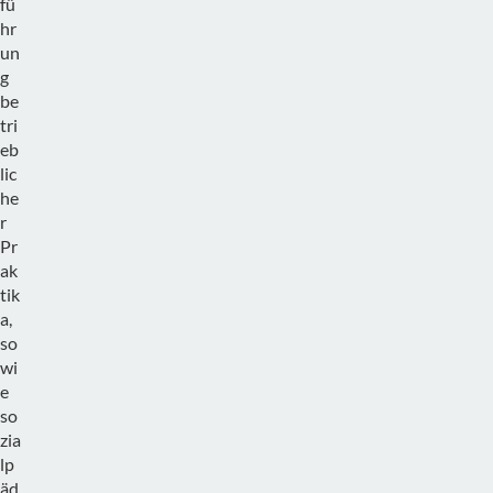
fü
hr
un
g
be
tri
eb
lic
he
r
Pr
ak
tik
a,
so
wi
e
so
zia
lp
äd