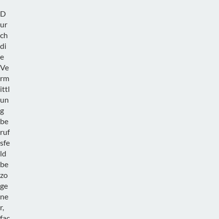
D
ur
ch
di
e
Ve
rm
ittl
un
g
be
ruf
sfe
ld
be
zo
ge
ne
r,
fac