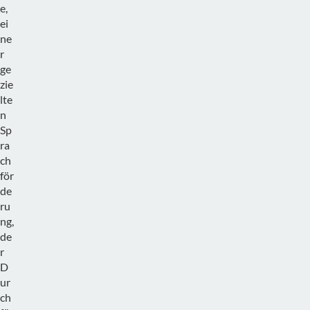
e,
ei
ne
r
ge
zie
lte
n
Sp
ra
ch
för
de
ru
ng,
de
r
D
ur
ch