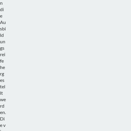
n
di
e
Au
sbi
ld
un
gs
rei
fe
he
rg
es
tel
lt
we
rd
en.
Di
e v