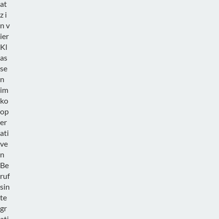
at
z i
n v
ier
Kl
as
se
n
im
ko
op
er
ati
ve
n
Be
ruf
sin
te
gr
ati