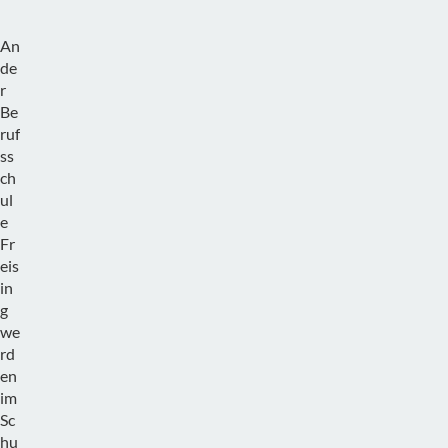
An
de
r
Be
ruf
ss
ch
ul
e
Fr
eis
in
g
we
rd
en
im
Sc
hu