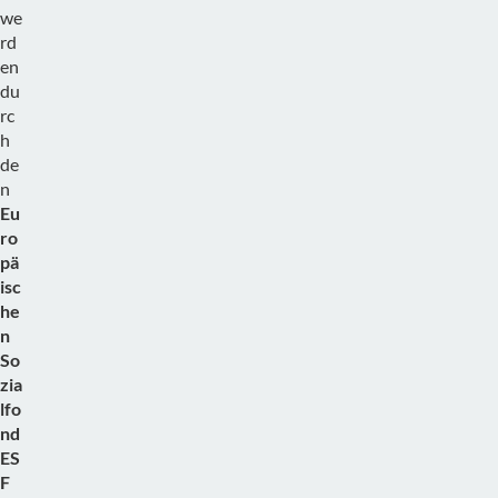
we
rd
en
du
rc
h
de
n
Eu
ro
pä
isc
he
n
So
zia
lfo
nd
ES
F