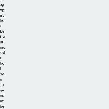
ag
og
isc
he
r
Be
tre
uu
ng,
sol
l
be
i
de
n
Ju
ge
nd
lic
he