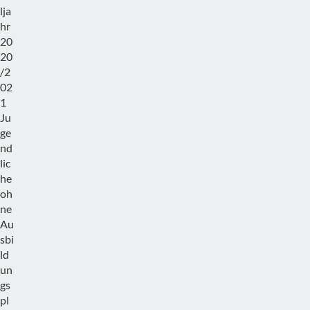
lja
hr
20
20
/2
02
1
Ju
ge
nd
lic
he
oh
ne
Au
sbi
ld
un
gs
pl