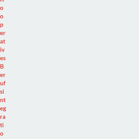
o
o
p
er
at
iv
es
B
er
uf
si
nt
eg
ra
ti
o