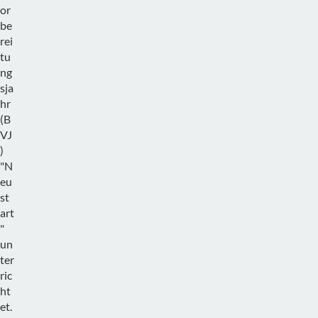
or
be
rei
tu
ng
sja
hr
(B
VJ
)
"N
eu
st
art
"
un
ter
ric
ht
et.