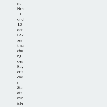
m.
Nrn
. 3
und
1.2
der
Bek
ann
tma
chu
ng
des
Bay
eris
che
n
Sta
ats
min
iste