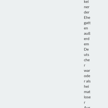
kei
ner
der
Ehe
gatt
en
auß
erd
em
De
uts
che
r
war
ode
r als
hei
mat
lose
r
Aus