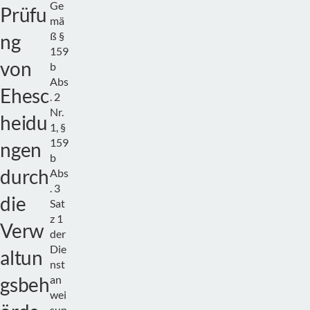
Ge
Prüfu
mä
ß §
ng
159
von
b
Abs
Ehesc
. 2
Nr.
heidu
1, §
159
ngen
b
durch
Abs
. 3
die
Sat
z 1
Verw
der
Die
altun
nst
gsbeh
an
wei
sun