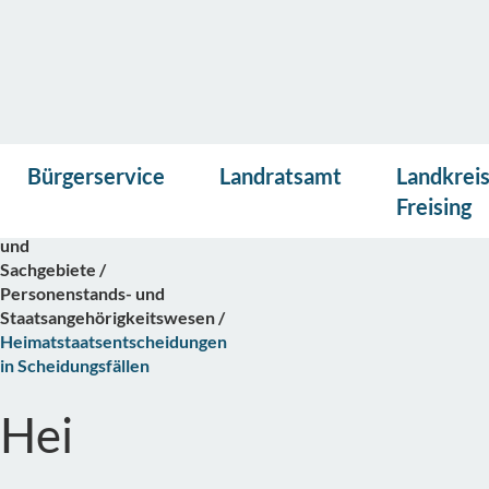
Vor
Presse
Kontakt
Suche
Startseite
Bürgerservice
Landratsamt
Landkrei
lese
Bürgerservice
n
Freising
Abteilungen
und
Sachgebiete
Personenstands- und
Staatsangehörigkeitswesen
Heimatstaatsentscheidungen
in Scheidungsfällen
Hei