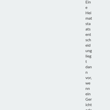
Ein
e
Hei
mat
sta
ats
ent
sch
eid
ung
lieg
t
dan
n
vor,
we
nn
ein
Ger
icht
ode