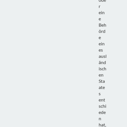
r
ein
e
Beh
örd
e
ein
es
ausl
änd
isch
en
Sta
ate
s
ent
schi
ede
n
hat,