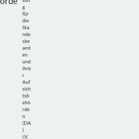
örde
g
für
die
Sta
nde
sbe
amt
en
und
ihre
r
Auf
sich
tsb
ehö
rde
n
(DA
)
i.V.