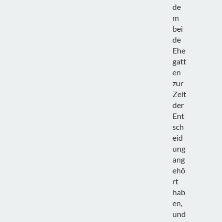
de
m
bei
de
Ehe
gatt
en
zur
Zeit
der
Ent
sch
eid
ung
ang
ehö
rt
hab
en,
und