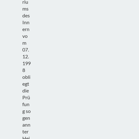
riu
ms
des
Inn
ern
vo
m
07.
12.
199
8
obli
egt
die
Prü
fun
g so
gen
ann
ter
Hei