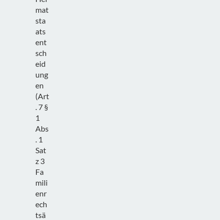
mat
sta
ats
ent
sch
eid
ung
en
(Art
. 7 §
1
Abs
. 1
Sat
z 3
Fa
mili
enr
ech
tsä