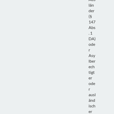
län
der
(§
147
Abs
. 1
DA)
ode
r
Asy
lber
ech
tigt
er
ode
r
ausl
änd
isch
er