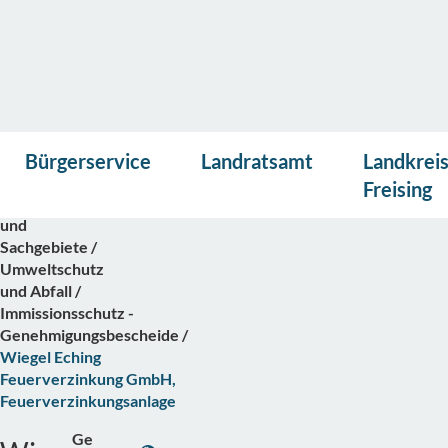
Vor
Presse
Kontakt
Suche
Startseite
Bürgerservice
Landratsamt
Landkrei
lese
Bürgerservice
n
Freising
Abteilungen
und
Sachgebiete
Umweltschutz
und Abfall
Immissionsschutz -
Genehmigungsbescheide
Wiegel Eching
Feuerverzinkung GmbH,
Feuerverzinkungsanlage
Ge