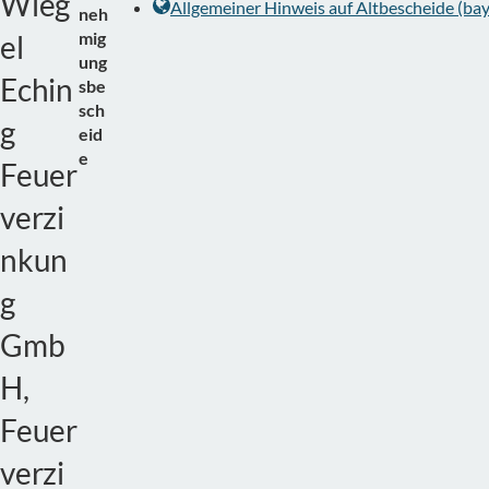
Wieg
Allgemeiner Hinweis auf Altbescheide (bay
neh
mig
el
ung
Echin
sbe
sch
g
eid
e
Feuer
verzi
nkun
g
Gmb
H,
Feuer
verzi