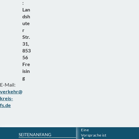
:
Lan
dsh
ute
r
Str.
31,
853
56
Fre
isin
g
E-Mail:
verkehr@
kreis-
fs.de
Landratsamt
D
Eine
Montag
7 -
SEITENANFANG
e
Vorsprache ist
Freising
und
14
K
Ö
A