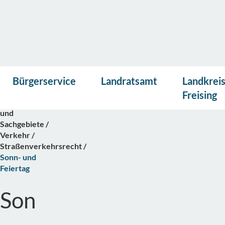
Vor
Presse
Kontakt
Suche
Startseite
Bürgerservice
Landratsamt
Landkrei
lese
Bürgerservice
n
Freising
Abteilungen
und
Sachgebiete
Verkehr
Straßenverkehrsrecht
Sonn- und
Feiertag
Son