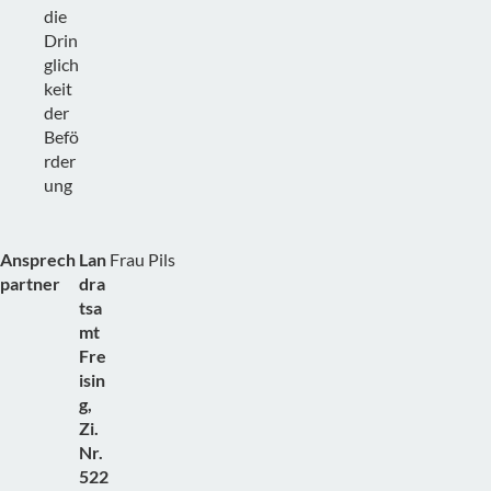
die
Drin
glich
keit
der
Befö
rder
ung
Ansprech
Lan
Frau Pils
partner
dra
tsa
mt
Fre
isin
g,
Zi.
Nr.
522