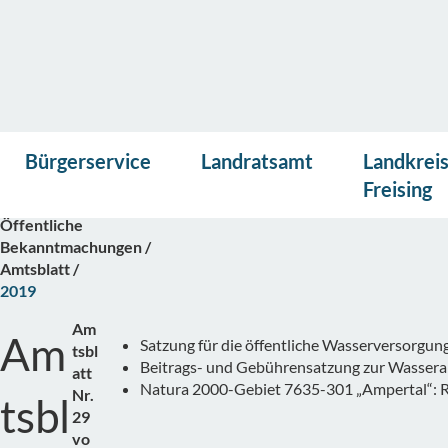
Vor
Presse
Kontakt
Suche
Startseite
Bürgerservice
Landratsamt
Landkrei
lese
Landratsamt
n
Freising
Bürgerinformation
Öffentliche
Bekanntmachungen
Amtsblatt
2019
Am
Am
Satzung für die öffentliche Wasserversorg
tsbl
Beitrags- und Gebührensatzung zur Wasser
att
Natura 2000-Gebiet 7635-301 „Ampertal“: R
Nr.
tsbl
29
vo