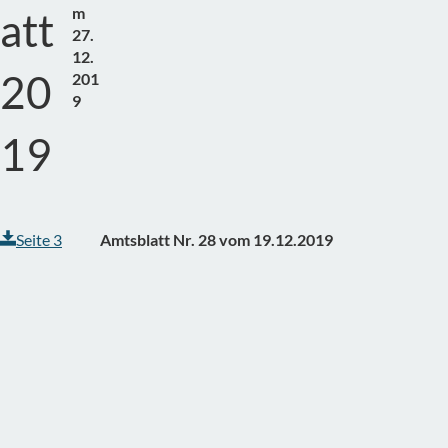
m
att
27.
12.
20
201
9
19
Seite 3
Amtsblatt Nr. 28 vom 19.12.2019