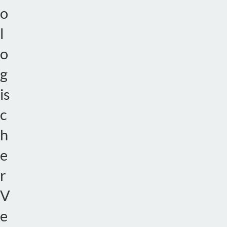
o
l
o
g
is
c
h
e
r
V
e