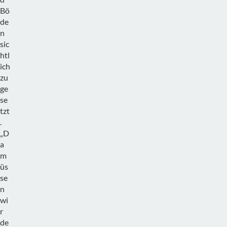
Bö
de
n
sic
htl
ich
zu
ge
se
tzt
.
„D
a
m
üs
se
n
wi
r
de