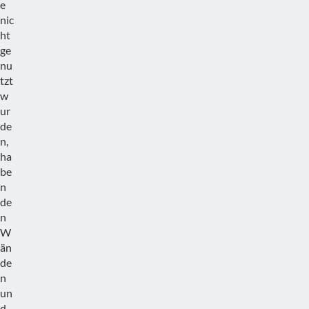
e
nic
ht
ge
nu
tzt
w
ur
de
n,
ha
be
n
de
n
W
än
de
n
un
d