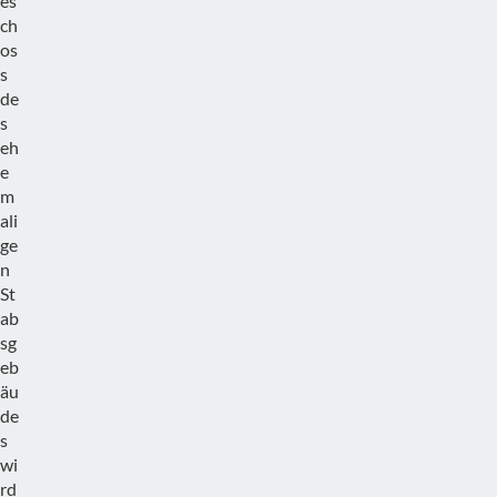
es
ch
os
s
de
s
eh
e
m
ali
ge
n
St
ab
sg
eb
äu
de
s
wi
rd