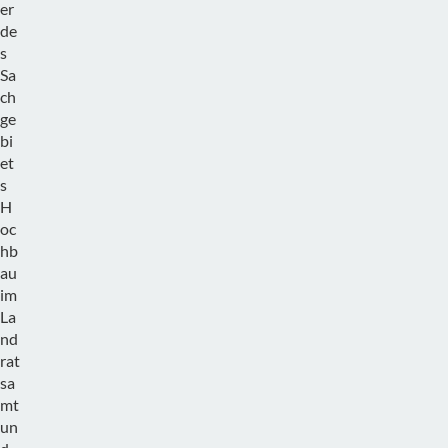
er
de
s
Sa
ch
ge
bi
et
s
H
oc
hb
au
im
La
nd
rat
sa
mt
un