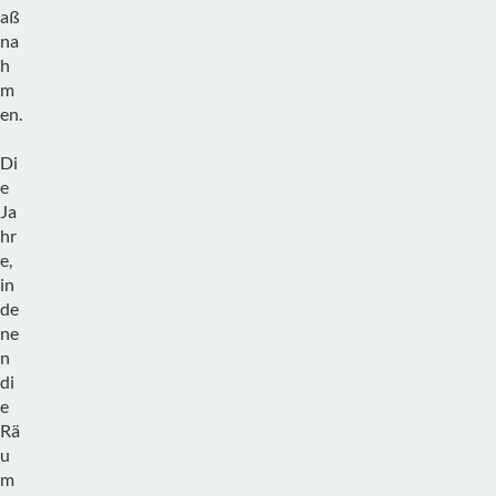
aß
na
h
m
en.
Di
e
Ja
hr
e,
in
de
ne
n
di
e
Rä
u
m