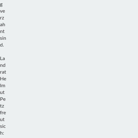
g
ve
rz
ah
nt
sin
d.
La
nd
rat
He
lm
ut
Pe
tz
fre
ut
sic
h: