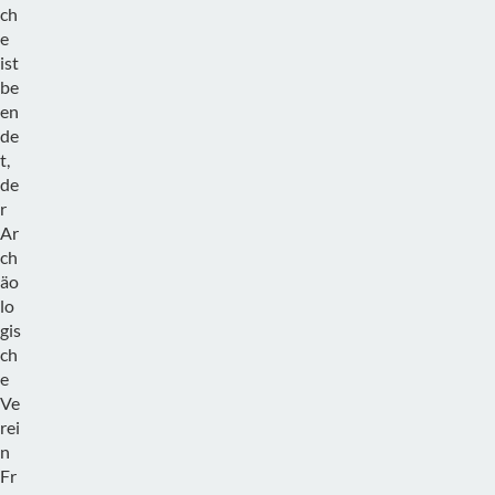
ch
e
ist
be
en
de
t,
de
r
Ar
ch
äo
lo
gis
ch
e
Ve
rei
n
Fr