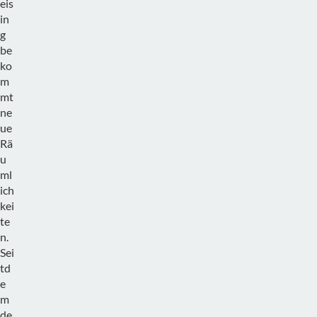
eis
in
g
be
ko
m
mt
ne
ue
Rä
u
ml
ich
kei
te
n.
Sei
td
e
m
de