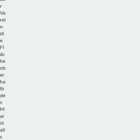
r
Ve
rei
n
di
e
Fl
äc
he
ob
er
ha
lb
de
s
M
ar
st
all
s