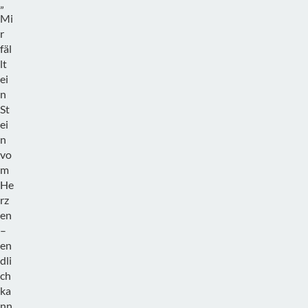
„
Mi
r
fäl
lt
ei
n
St
ei
n
vo
m
He
rz
en
–
en
dli
ch
ka
nn