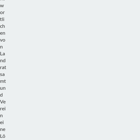
w
or
tli
ch
en
vo
n
La
nd
rat
sa
mt
un
d
Ve
rei
n
ei
ne
Lö