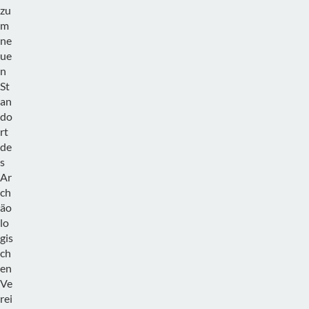
zu
m
ne
ue
n
St
an
do
rt
de
s
Ar
ch
äo
lo
gis
ch
en
Ve
rei