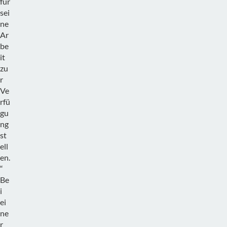
für
sei
ne
Ar
be
it
zu
r
Ve
rfü
gu
ng
st
ell
en.
“
Be
i
ei
ne
r