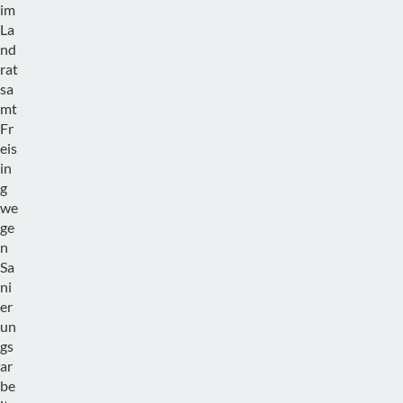
im
La
nd
rat
sa
mt
Fr
eis
in
g
we
ge
n
Sa
ni
er
un
gs
ar
be