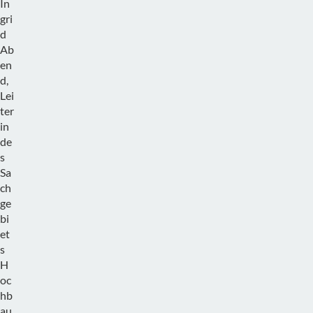
In
gri
d
Ab
en
d,
Lei
ter
in
de
s
Sa
ch
ge
bi
et
s
H
oc
hb
au,