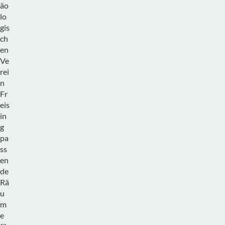
äo
lo
gis
ch
en
Ve
rei
n
Fr
eis
in
g
pa
ss
en
de
Rä
u
m
e