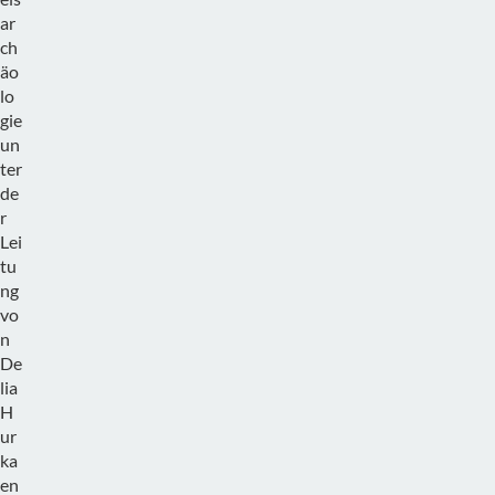
ar
ch
äo
lo
gie
un
ter
de
r
Lei
tu
ng
vo
n
De
lia
H
ur
ka
en