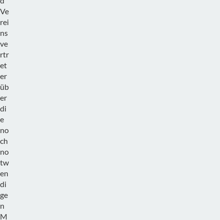
d
Ve
rei
ns
ve
rtr
et
er
üb
er
di
e
no
ch
no
tw
en
di
ge
n
M