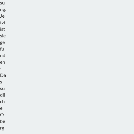
su
ng.
Je
tzt
ist
sie
ge
fu
nd
en
:
Da
s
sü
dli
ch
e
O
be
rg