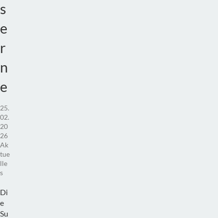
s
e
r
n
e
25.
02.
20
26
Ak
tue
lle
s
Di
e
Su