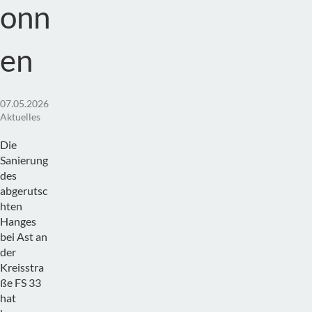
onn
en
07.05.2026
Aktuelles
Die
Sanierung
des
abgerutsc
hten
Hanges
bei Ast an
der
Kreisstra
ße FS 33
hat