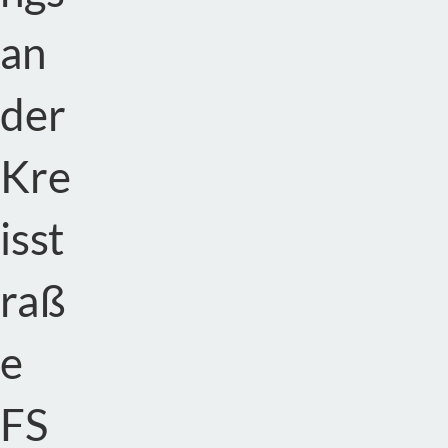
an
der
Kre
isst
raß
e
FS