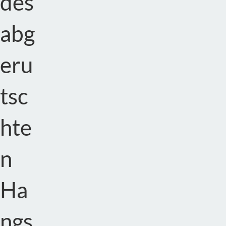
des
abg
eru
tsc
hte
n
Ha
ngs