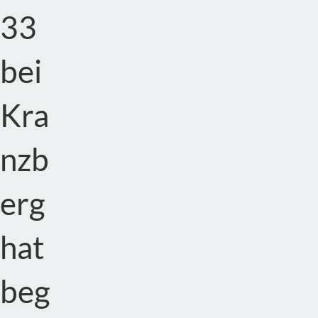
33
bei
Kra
nzb
erg
hat
beg