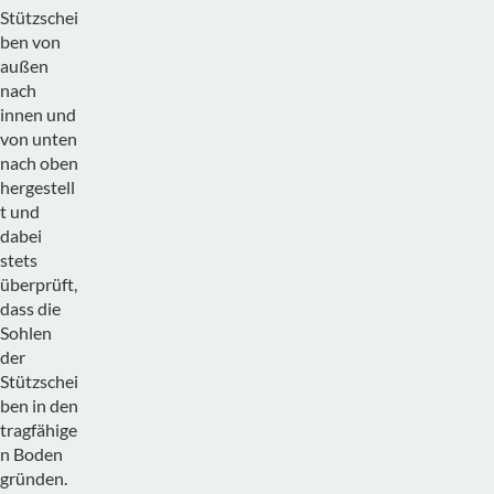
Stützschei
ben von
außen
nach
innen und
von unten
nach oben
hergestell
t und
dabei
stets
überprüft,
dass die
Sohlen
der
Stützschei
ben in den
tragfähige
n Boden
gründen.