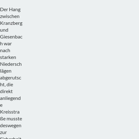
Der Hang
zwischen
Kranzberg
und
Giesenbac
h war
nach
starken
Niedersch
lägen
abgerutsc
ht, die
direkt
anliegend
e
Kreisstra
ße musste
deswegen
zur
Sicherheit