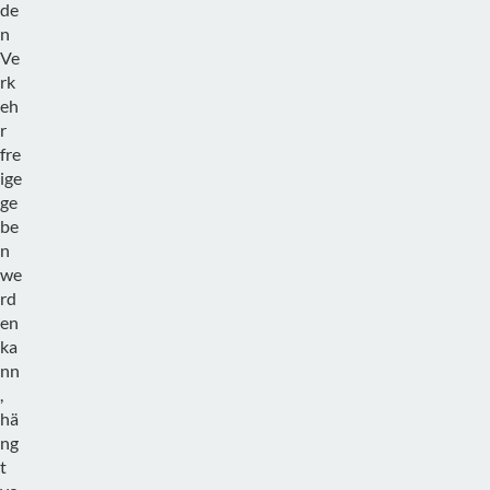
de
n
Ve
rk
eh
r
fre
ige
ge
be
n
we
rd
en
ka
nn
,
hä
ng
t