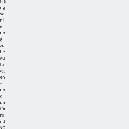
Ha
ng
sa
ni
er
un
g
zu
be
au
ftr
ag
en
–
un
d
da
für
ru
nd
90