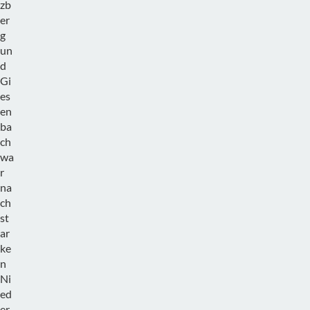
zb
er
g
un
d
Gi
es
en
ba
ch
wa
r
na
ch
st
ar
ke
n
Ni
ed
er