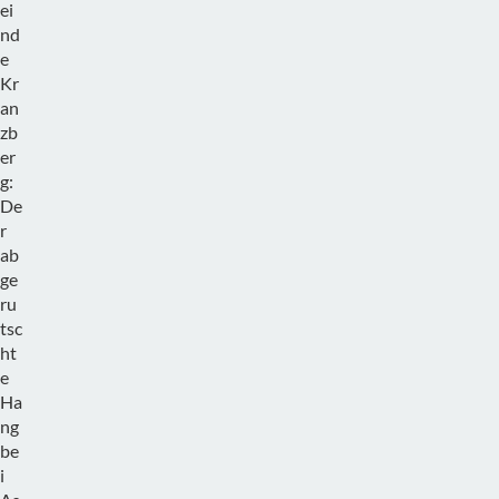
ei
nd
e
Kr
an
zb
er
g:
De
r
ab
ge
ru
tsc
ht
e
Ha
ng
be
i