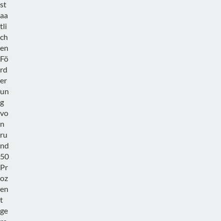
st
aa
tli
ch
en
Fö
rd
er
un
g
vo
n
ru
nd
50
Pr
oz
en
t
ge