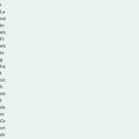
r
La
nd
kr
eis
Fr
eis
in
g
ha
t
sic
h
mi
t
de
m
Gr
un
ds