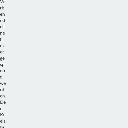
Ve
rk
eh
rst
eil
ne
h
m
er
ge
sp
err
t
we
rd
en.
De
r
Kr
eis
ta