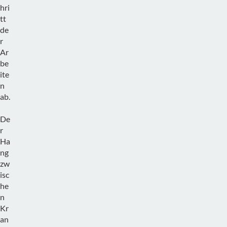
hri
tt
de
r
Ar
be
ite
n
ab.
De
r
Ha
ng
zw
isc
he
n
Kr
an