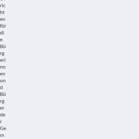
ric
ht
en
für
di
e
Bü
rg
eri
nn
en
un
d
Bü
rg
er
de
r
Ge
m