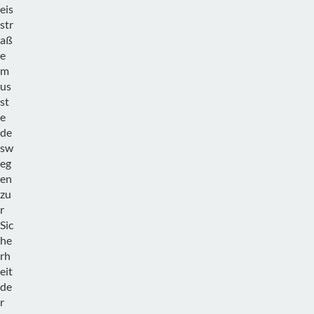
eis
str
aß
e
m
us
st
e
de
sw
eg
en
zu
r
Sic
he
rh
eit
de
r