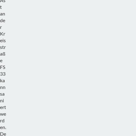
As
t
an
de
r
Kr
eis
str
aß
e
FS
33
ka
nn
sa
ni
ert
we
rd
en.
De