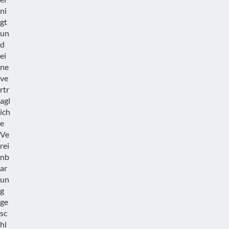
ni
gt
un
d
ei
ne
ve
rtr
agl
ich
e
Ve
rei
nb
ar
un
g
ge
sc
hl