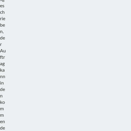
es
ch
rie
be
n,
de
r
Au
ftr
ag
ka
nn
in
de
n
ko
m
m
en
de