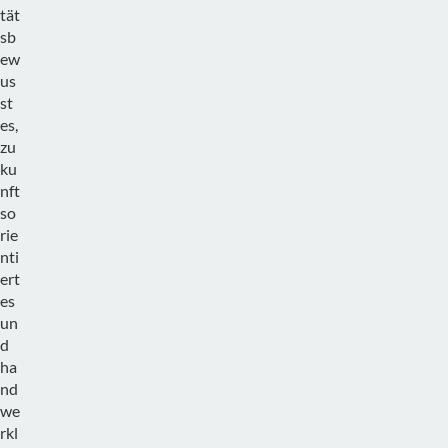
tät
sb
ew
us
st
es,
zu
ku
nft
so
rie
nti
ert
es
un
d
ha
nd
we
rkl