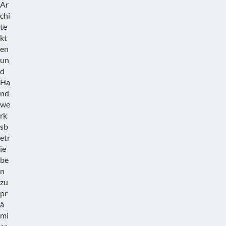
Ar
chi
te
kt
en
un
d
Ha
nd
we
rk
sb
etr
ie
be
n
zu
pr
ä
mi