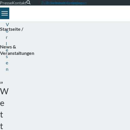
Presse
Kontakt
Suche
Zum Seitenende springen
Zum Inhalt springen
Toggle navigation
V
Startseite
o
r
l
News &
e
Veranstaltungen
s
e
n
„
W
e
t
t