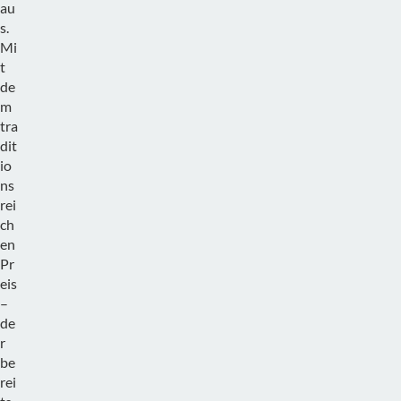
au
s.
Mi
t
de
m
tra
dit
io
ns
rei
ch
en
Pr
eis
–
de
r
be
rei