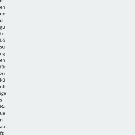
er
en
un
d
gu
te
Lö
su
ng
en
für
zu
kü
nft
ige
s
Ba
ue
n
au
fz