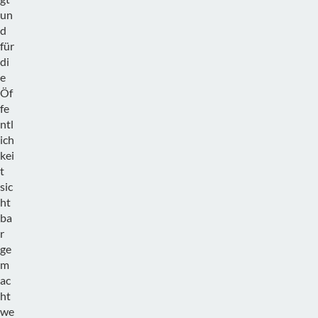
un
d
für
di
e
Öf
fe
ntl
ich
kei
t
sic
ht
ba
r
ge
m
ac
ht
we