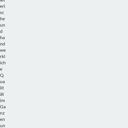
eri
sc
he
un
d
ha
nd
we
rkl
ich
e
Q
ua
lit
ät
im
Ga
nz
en
un