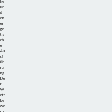
he
un
d
en
er
ge
tis
ch
e
Au
sf
üh
ru
ng.
De
r
W
ett
be
we
rb