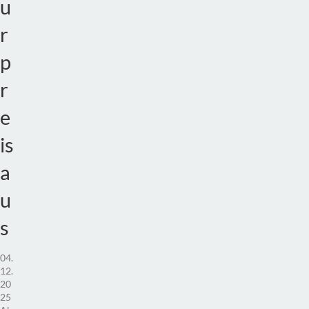
u
r
p
r
e
is
a
u
s
04.
12.
20
25