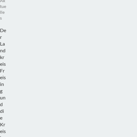
Ak
tue
lle
s
De
r
La
nd
kr
eis
Fr
eis
in
g
un
d
di
e
Kr
eis