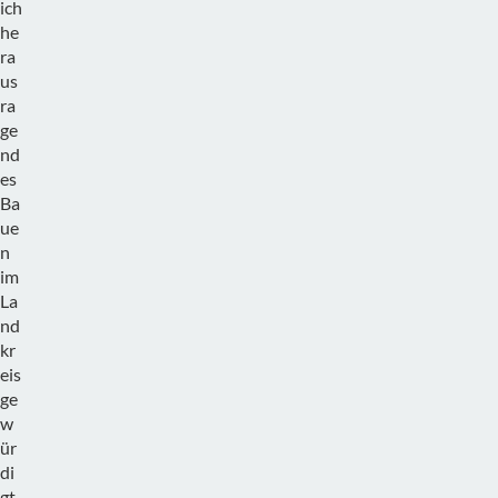
ich
he
ra
us
ra
ge
nd
es
Ba
ue
n
im
La
nd
kr
eis
ge
w
ür
di
gt