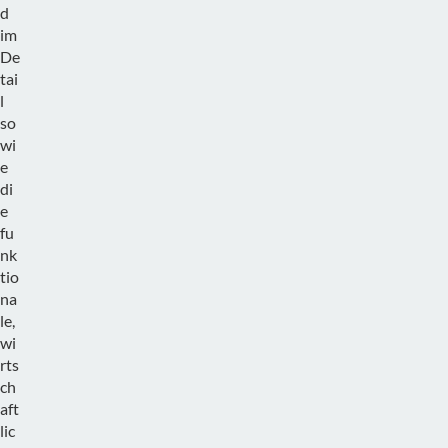
d
im
De
tai
l
so
wi
e
di
e
fu
nk
tio
na
le,
wi
rts
ch
aft
lic