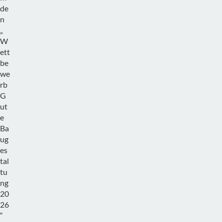
de
n
„
W
ett
be
we
rb
G
ut
e
Ba
ug
es
tal
tu
ng
20
26
“