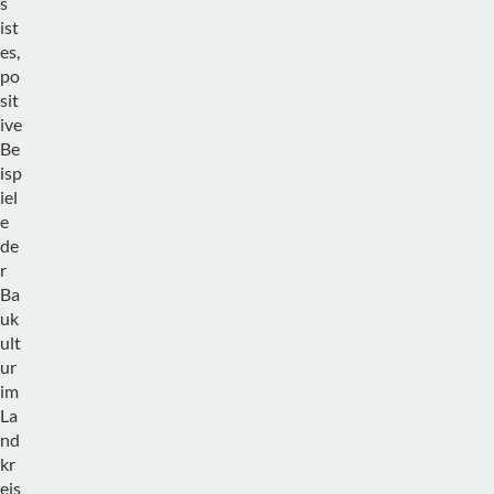
s
ist
es,
po
sit
ive
Be
isp
iel
e
de
r
Ba
uk
ult
ur
im
La
nd
kr
eis