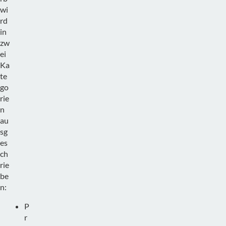
wi
rd
in
zw
ei
Ka
te
go
rie
n
au
sg
es
ch
rie
be
n:
P
r