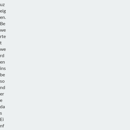
uz
eig
en.
Be
we
rte
t
we
rd
en
ins
be
so
nd
er
e
da
s
Ei
nf