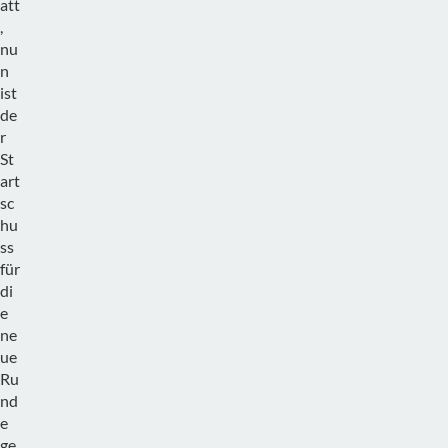
att
,
nu
n
ist
de
r
St
art
sc
hu
ss
für
di
e
ne
ue
Ru
nd
e
ge