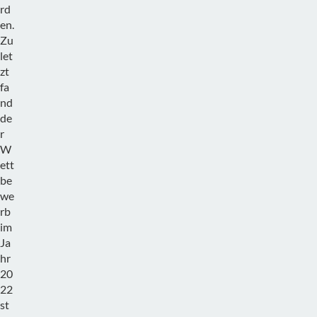
rd
en.
Zu
let
zt
fa
nd
de
r
W
ett
be
we
rb
im
Ja
hr
20
22
st