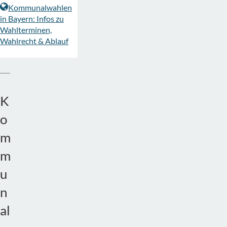
Kommunalwahlen
in Bayern: Infos zu
Wahlterminen,
Wahlrecht & Ablauf
K
o
m
m
u
n
al