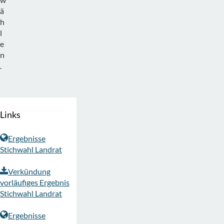
ä
h
l
e
n
.
Links
Ergebnisse
Stichwahl Landrat
Verkündung
vorläufiges Ergebnis
Stichwahl Landrat
Ergebnisse