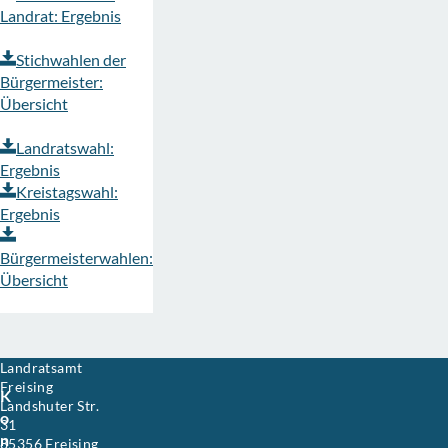
Landrat: Ergebnis
Stichwahlen der
Bürgermeister:
Übersicht
Landratswahl:
Ergebnis
Kreistagswahl:
Ergebnis
Bürgermeisterwahlen:
Übersicht
Landratsamt
D
e
Freising
K
r
Landshuter Str.
o
L
31
a
n
85356
Freising
Bavaria