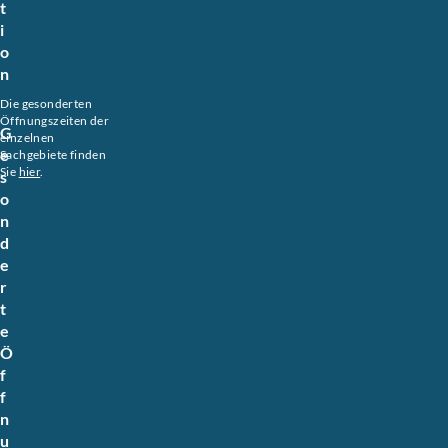
t
i
o
n
Die gesonderten
Öffnungszeiten der
G
einzelnen
e
Sachgebiete finden
Sie
hier
.
s
o
n
d
e
r
t
e
Ö
f
f
n
u