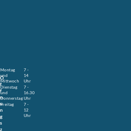
u
s
a
n
n
e
H
o
y
e
r
.
Montag
7 -
und
14
Ö
Mittwoch
Uhr
f
Dienstag
7 -
f
und
16.30
n
Donnerstag
Uhr
u
Freitag
7 -
n
12
Uhr
g
s
z