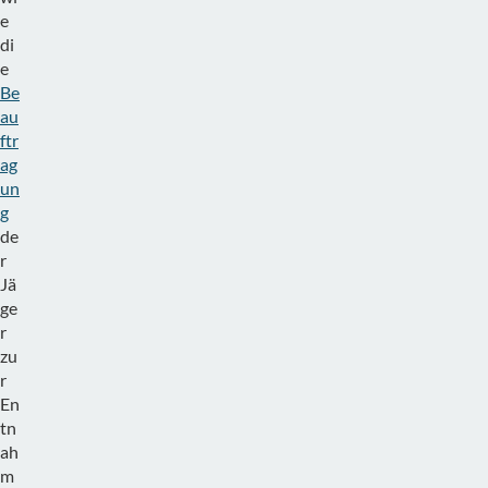
e
di
e
Be
au
ftr
ag
un
g
de
r
Jä
ge
r
zu
r
En
tn
ah
m