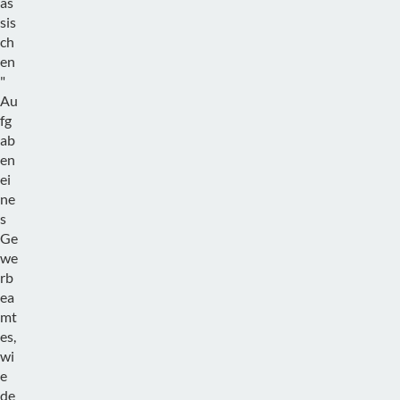
as
sis
ch
en
"
Au
fg
ab
en
ei
ne
s
Ge
we
rb
ea
mt
es,
wi
e
de