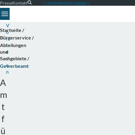
Presse
Kontakt
Suche
Zum Seitenende springen
Zum Inhalt springen
Toggle navigation
V
Startseite
o
Bürgerservice
r
Abteilungen
l
und
e
Sachgebiete
s
e
Gewerbeamt
n
A
m
t
f
ü