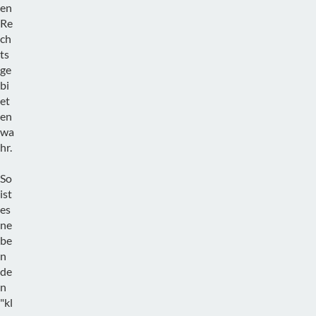
en
Re
ch
ts
ge
bi
et
en
wa
hr.
So
ist
es
ne
be
n
de
n
"kl