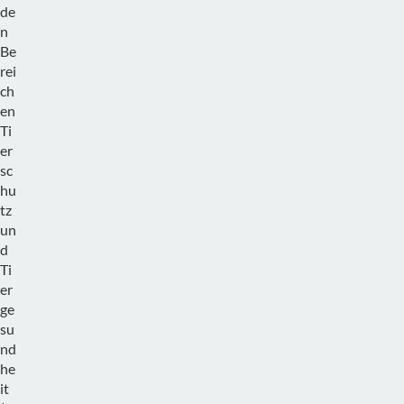
de
n
Be
rei
ch
en
Ti
er
sc
hu
tz
un
d
Ti
er
ge
su
nd
he
it