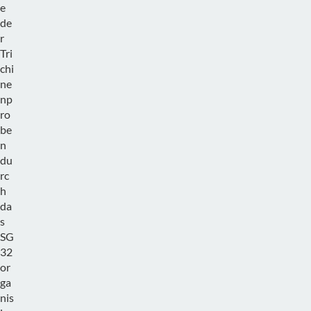
e
de
r
Tri
chi
ne
np
ro
be
n
du
rc
h
da
s
SG
32
or
ga
nis