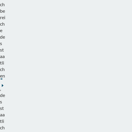
ch
be
rei
ch
e
de
s
st
aa
tli
ch
en
Veterinäramtes
,
de
s
st
aa
tli
ch