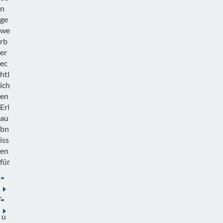
n
ge
we
rb
er
ec
htl
ich
en
Erl
au
bn
iss
en
für
Gaststätten
,
Spielhallen
u