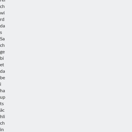
ch
wi
rd
da
s
Sa
ch
ge
bi
et
da
be
i
ha
up
ts
äc
hli
ch
in