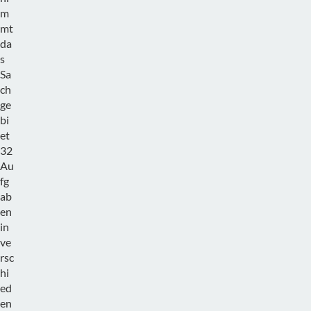
m
mt
da
s
Sa
ch
ge
bi
et
32
Au
fg
ab
en
in
ve
rsc
hi
ed
en