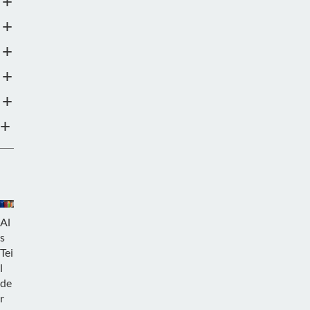
+
+
+
+
+
+
Al
s
Tei
l
de
r