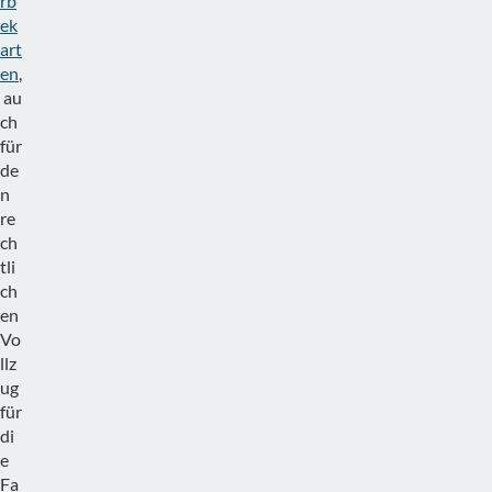
rb
ek
art
en
,
au
ch
für
de
n
re
ch
tli
ch
en
Vo
llz
ug
für
di
e
Fa