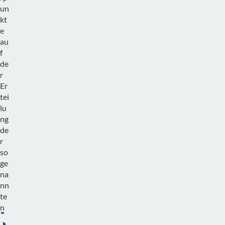
un
kt
e
au
f
de
r
Er
tei
lu
ng
de
r
so
ge
na
nn
te
n
Heilpraktikererlaubnis