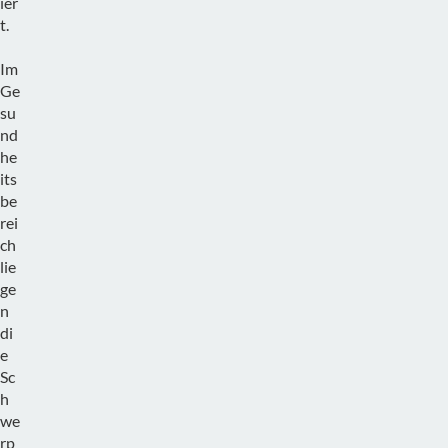
ier
t.
Im
Ge
su
nd
he
its
be
rei
ch
lie
ge
n
di
e
Sc
h
we
rp