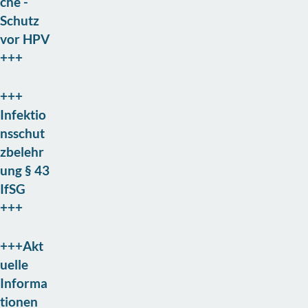
che -
Schutz
vor HPV
+++
+++
Infektio
nsschut
zbelehr
ung § 43
IfSG
+++
+++Akt
uelle
Informa
tionen