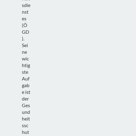
sdie
nst
es
(Ö
GD
).
Sei
ne
wic
htig
ste
Auf
gab
e ist
der
Ges
und
heit
ssc
hut