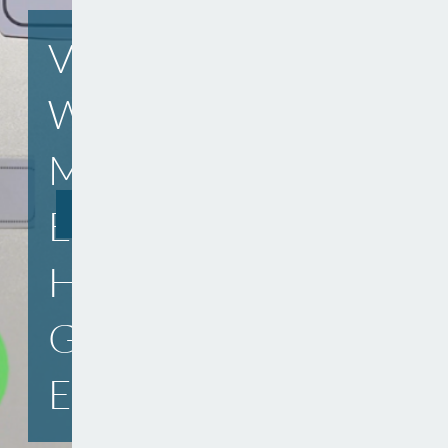
VIDEO:
BELEHRUNG
WAS
NACH
U
MACHT
INFEKTIONSSC
EIGENTLIC
HUTZGESETZ
Zu nächsten Slide wechseln
H DAS
JETZT ONLINE
GESUNDH
EITSAMT?