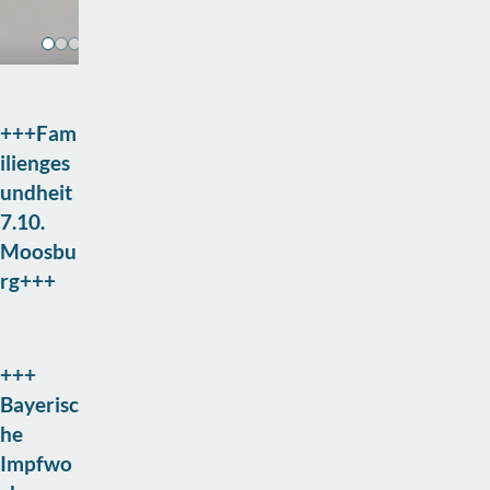
+++Fam
ilienges
undheit
7.10.
Moosbu
rg+++
+++
Bayerisc
he
Impfwo