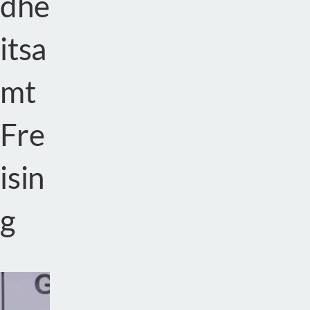
dhe
itsa
mt
Fre
isin
g