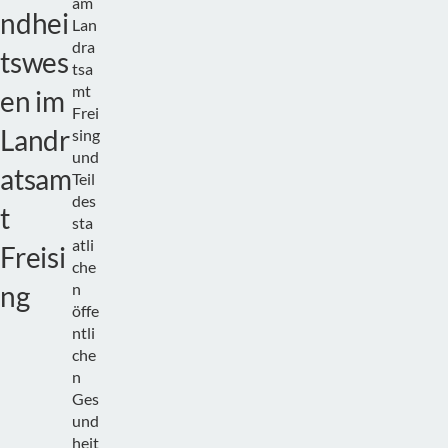
am
ndhei
Lan
dra
tswes
tsa
mt
en im
Frei
Landr
sing
und
atsam
Teil
des
t
sta
atli
Freisi
che
ng
n
öffe
ntli
che
n
Ges
und
heit