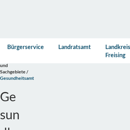
Vor
Presse
Kontakt
Suche
Startseite
Bürgerservice
Landratsamt
Landkrei
lese
Bürgerservice
n
Freising
Abteilungen
und
Sachgebiete
Gesundheitsamt
Ge
sun