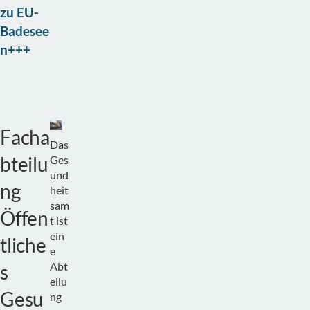
zu EU-
Badesee
n+++
Facha
Das
bteilu
Ges
und
ng
heit
sam
Öffen
t ist
ein
tliche
e
Abt
s
eilu
Gesu
ng